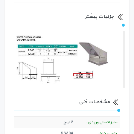
جزئیات بیشتر
مشخصات فنی
سایز اتصال ورودی :
2 اینچ
جنس بدنه :
SS304