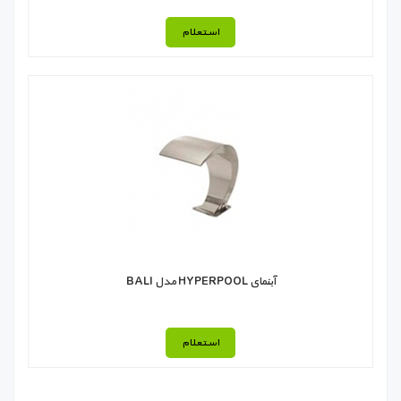
استعلام
آبنمای HYPERPOOL مدل BALI
استعلام