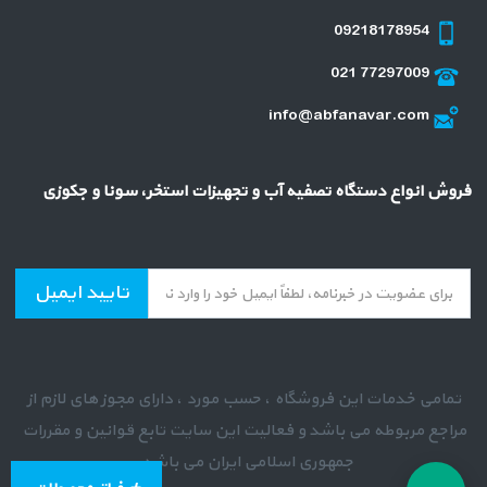
09218178954
021 77297009
info@abfanavar.com
فروش انواع دستگاه تصفیه آب و تجهیزات استخر، سونا و جکوزی
تایید ایمیل
تمامی خدمات این فروشگاه ، حسب مورد ، دارای مجوز های لازم از
مراجع مربوطه می باشد و فعالیت این سایت تابع قوانین و مقررات
جمهوری اسلامی ایران می باشد .