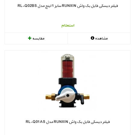
فیلتر دیسکی قابل بک واش RUNXIN سایز 1 اینچ مدل RL-Q02BS
استعلام
مشاهده
مقایسه
فیلتر دیسکی قابل بک واش RUNXIN مدل RL-Q01AS