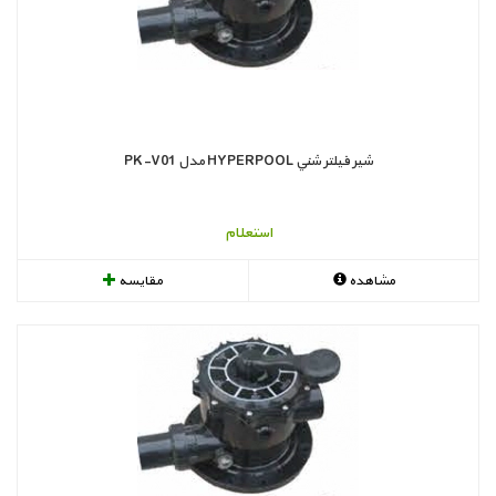
شير فيلتر شني HYPERPOOL مدل PK-V01
استعلام
مشاهده
مقایسه