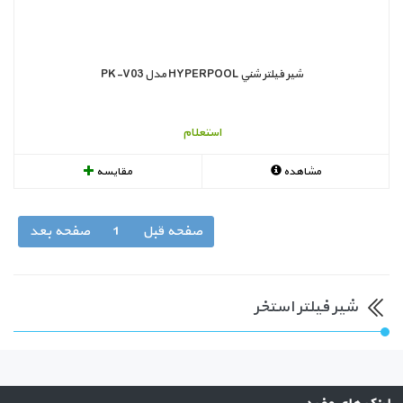
شير فيلتر شني HYPERPOOL مدل PK-V03
استعلام
مشاهده
مقایسه
صفحه قبل
1
صفحه بعد
شیر فیلتر استخر