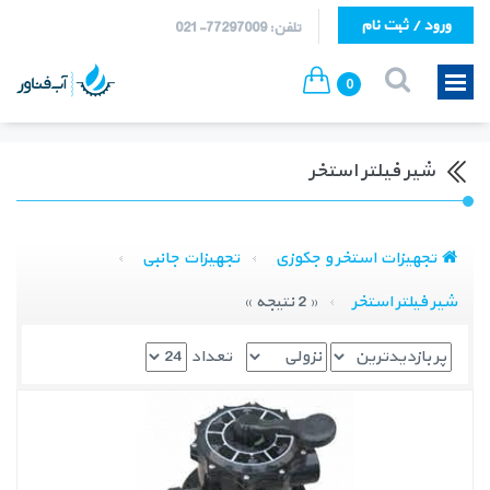
ورود / ثبت نام
تلفن: 77297009-021
0
شیر فیلتر استخر
تجهیزات استخر و جکوزی
تجهیزات جانبی
شیر فیلتر استخر
« 2 نتیجه »
تعداد