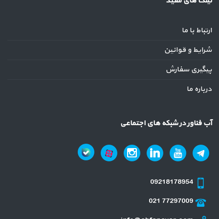
لینک های مفید
ارتباط با ما
شرایط و قوانین
پیگیری سفارش
درباره ما
آب فناور در شبکه های اجتماعی
09218178954
021 77297009