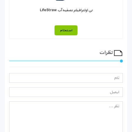
نی اولترافیلتر تصفیه آب LifeStraw
استعلام
نظرات