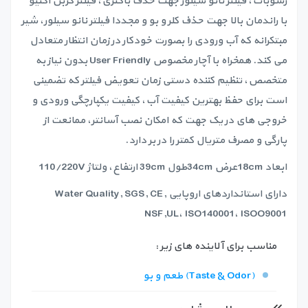
رسوبات، فیلتر نانو سیلور جهت حذف باکتری، فیلتر کربن اکتیو
با راندمان بالا جهت حذف کلر و بو و مجددا فیلتر نانو سیلور، شیر
مبتکرانه که آب ورودی را بصورت خودکار در زمان انتظار متعادل
می کند. همخراه با آچار مخصوص User Friendly بدون نیاز به
متخصص، تنظیم کننده دستی زمان تعویض فیلتر که تضمینی
است برای حفظ بهترین کیفیت آب، کیفیت یکپارچگی ورودی و
خروجی های در یک جهت که امکان نصب آسانتر، ممانعت از
پارگی و مصرف متریال کمتر را در بر دارد.
ابعاد 18cmعرض 34cmطول 39cm ارتفاع، ولتاژ 110/220V
دارای استانداردهای اروپایی Water Quality, SGS, CE,
NSF,UL، ISO140001، ISOO9001
مناسب برای آلاینده های زیر :
طعم و بو (Taste & Odor)