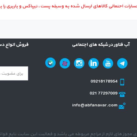
سارات احتمالی کالاهای ارسال شده به وسیله پست، تیپاکس و باربری را 
آب فناور در شبکه های اجتماعی
فروش انواع دست
09218178954
021 77297009
info@abfanavar.com
 مجوز های لازم از مراجع مربوطه می باشد و فعالیت این سایت تابع قوان