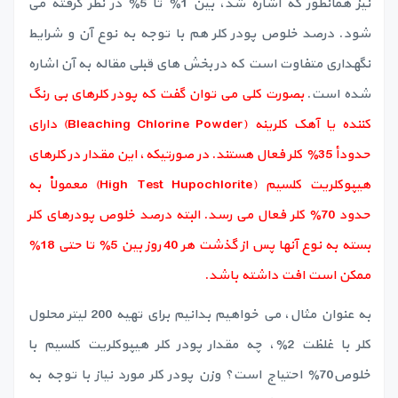
نیز همانطور که اشاره شد، بین 1٪ تا 5٪ در نظر گرفته می
شود. درصد خلوص پودر کلر هم با توجه به نوع آن و شرایط
نگهداری متفاوت است که در بخش های قبلی مقاله به آن اشاره
شده است.
بصورت کلی می توان گفت که پودر کلرهای بی رنگ
کننده یا آهک کلرینه (Bleaching Chlorine Powder) دارای
حدودأ 35٪ کلر فعال هستند. در صورتیکه، این مقدار در کلرهای
هیپوکلریت کلسیم (High Test Hupochlorite) معمولاْ به
حدود 70٪ کلر فعال می رسد. البته درصد خلوص پودرهای کلر
بسته به نوع آنها پس از گذشت هر 40 روز بین 5٪ تا حتی 18٪
ممکن است افت داشته باشد.
به عنوان مثال، می خواهیم بدانیم برای تهیه 200 لیتر محلول
کلر با غلظت 2٪، چه مقدار پودر کلر هیپوکلریت کلسیم با
خلوص70٪ احتیاج است؟ وزن پودر کلر مورد نیاز با توجه به