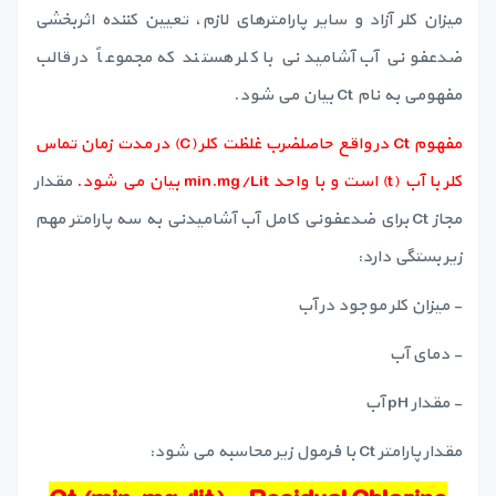
میزان کلر آزاد و سایر پارامترهای لازم، تعیین کننده اثربخشی
ضدعفونی آب آشامیدنی با کلر هستند که مجموعاً در قالب
مفهومی به نام Ct بیان می شود.
مفهوم Ct در واقع حاصلضرب غلظت کلر (C) در مدت زمان تماس
کلر با آب (t) است و با واحد min.mg/Lit بیان می شود.
مقدار
مجاز Ct برای ضدعفونی کامل آب آشامیدنی به سه پارامتر مهم
زیر بستگی دارد:
- میزان کلر موجود در آب
- دمای آب
- مقدار pH آب
مقدار پارامتر Ct با فرمول زیر محاسبه می شود: