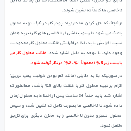
دارای دو مخزن) مدتی (مثلاً 24 ساعت) ساکن بماند تا این
ناخالصی ها کاملاً ته نشین شوند.
از آنجائیکه حل کردن مقدار زیاد پودر کلر در ظرف تهیه محلول
باعث می شود تا رسوب ناشی از ناخالصی های کلر نیز به همان
نسبت افزایش یابد، لذا در افزایش غلظت محلول کلر محدودیت
وجود دارد. با توجه به دلیل اشاره شده،
غلظت محلول کلر می
بایست زیر 5 ٪ (معمولاً 1٪-2٪) در نظر گرفته شود.
در صورتیکه بنا به دلایلی (مانند کم بودن ظرفیت پمپ تزریق)
الزام بر تهیه محلول کلر با غلظت بالای 5٪ باشد، همانطور که
اشاره شد باید حتماْ 24 ساعت پس از اختلاط به محلول زمان
داده شود تا ناخالصی ها بصورت کامل ته نشین شده و سپس
محلول تمیز و بدون ناخالصی را به مخزن دیگری برای تزریق
منتقل نمود.