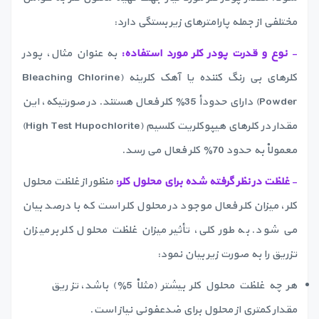
مختلفی از جمله پارامترهای زیر بستگی دارد:
-
نوع و قدرت پودر کلر مورد استفاده:
به عنوان مثال، پودر
کلرهای بی رنگ کننده یا آهک کلرینه (Bleaching Chlorine
Powder) دارای حدودأ 35٪ کلر فعال هستند. در صورتیکه، این
مقدار در کلرهای هیپوکلریت کلسیم (High Test Hupochlorite)
معمولاْ به حدود 70٪ کلر فعال می رسد.
-
غلظت در نظر گرفته شده برای محلول کلر:
منظور از غلظت محلول
کلر، میزان کلر فعال موجود در محلول کلر است که با درصد بیان
می شود. به طور کلی، تأثیر میزان غلظت محلول کلر بر میزان
تزریق را به صورت زیر بیان نمود:
هر چه غلظت محلول کلر بیشتر (مثلاْ 5٪) باشد، تزریق
مقدار کمتری از محلول برای ضدعفونی نیاز است.