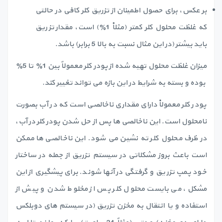
بر عکس، برای حصول اطمینان از تزریق کلر کافی در حالتی
که غلظت محلول کلر کمتر (مثلاْ 1٪) است، مقدار تزریق
باید بیشتر (در این مثال نسبت به بالا 5 برابر) باشد.
میزان غلظت محلول تهیه شده از پودر کلر معمولاً بین 1٪ تا 5٪
بوده و بسته به شرایط در این بازه می تواند تغییر کند.
پودر کلر معمولاْ دارای مقداری ناخالصی است که در آب بصورت
نامحلول است. این ناخالصی ها پس از حل شدن پودر کلر در آب،
در ظرف محلول کلر ته نشین می شود. این ناخالصی ها ممکن
است باعث بروز مشکلاتی در سیستم تزریق از جمله در ساختار
خود پمپ تزریق و گرفتگی در آنها شوند. برای پیشگیری از این
مشکل، می بایست محلول کلر پس از مخلوط شدن و پیش از
استفاده و یا انتقال به مخزن تزریق (در سیستم های دوبلکس