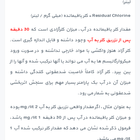
لیتر)
Residual Chlorine = کلر باقیمانده (میلی گرم / لیتر)
مقدار کلر باقیمانده در آب، میزان کلرآزادی است که
30 دقیقه
پس از تزریق کلر به آب
وجود داشته و قابل اندازه گیری است.
کلر آزاد هنوز واکنشی با مواد خارجی نداشته و در صورت ورود
میکروارگانیسم ها به آب می تواند با آنها ترکیب شده و آنها را از
بین ببرد. کلر آزاد کاملاً خاصیت ضدعفونی کنندگی داشته و
میزان آن در آب یک پارامتر بسیار مهم برای سنجش اثربخشی
ضدعفونی به شمار می رود.
به عنوان مثال، اگر مقدار واقعی تزریق کلر به آب 2 mg/lit بوده
و میزان کلر باقیمانده در آب پس از 30 دقیقه 1 mg/lit باشد،
فرمول ذکر شده نشان می دهد که مقدار کلر ترکیب شده آب 1
mg/lit می باشد.