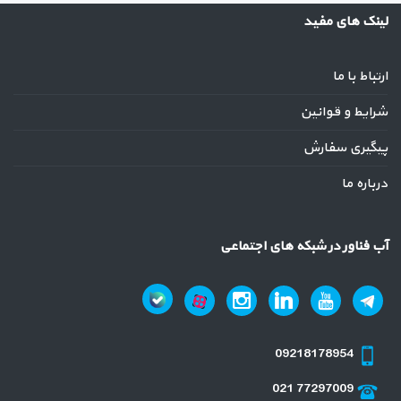
لینک های مفید
ارتباط با ما
شرایط و قوانین
پیگیری سفارش
درباره ما
آب فناور در شبکه های اجتماعی
09218178954
021 77297009