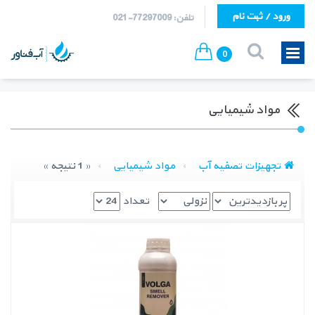
ورود / ثبت نام
تلفن: 77297009-021
0
مواد شیمیایی
تجهیزات تصفیه آب
مواد شیمیایی
« 1 نتیجه »
تعداد