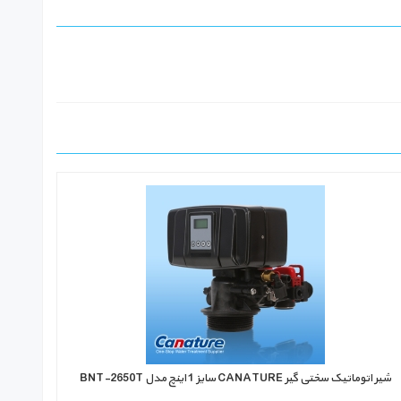
شیر اتوماتیک سختی گیر ‏CANATURE‏ سایز 1 اینچ مدل ‏BNT-2650T‎