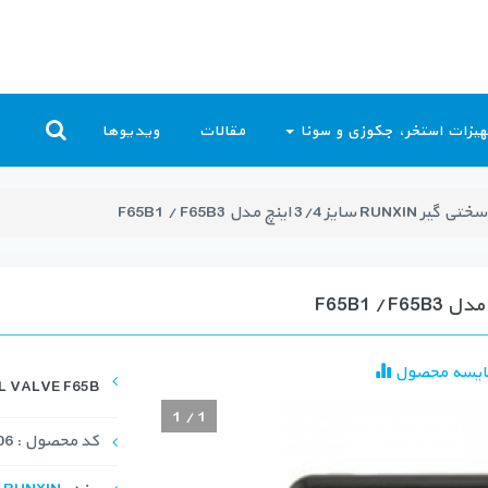
یزات استخر، جکوزی و سونا
مقالات
ویدیوها
3 اینچ مدل ‏F65B1 / F65B3‎
ایسه محصول
 VALVE F65B
1
/
1
کد محصول : SCV-1006