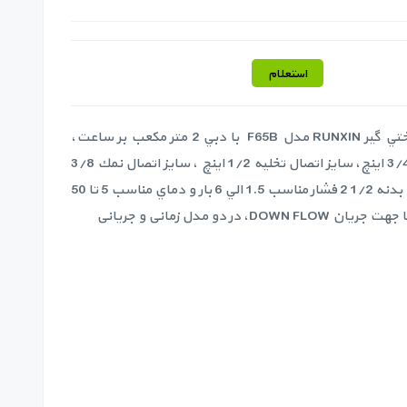
استعلام
شير اتوماتيك سختي گير RUNXIN مدل F65B با دبي 2 متر مكعب بر ساعت،
ورودي و خروجي 3/4 اينچ، سايز اتصال تخليه 1/2 اينچ ، سايز اتصال نمك 3/8
اينچ و سايز اتصال بدنه 1/2 2 فشار مناسب 1.5 الي 6 بار و دماي مناسب 5 تا 50
DO، در دو مدل زمانی و جریانی