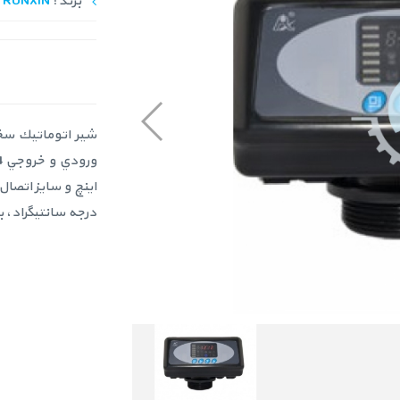
برند :
RUNXIN
درجه سانتيگراد، با جهت جريان WN FLOW