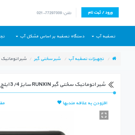
ورود / ثبت نام
تلفن: 77297009-021
تصفیه آب
دستگاه تصفیه بر اساس مشکل آب
تجه
تجهیزات تصفیه آب
شیر سختی گیر
شیر اتوماتیک سختی گیر RUNXIN سایز /4
شیر اتوماتیک سختی گیر RUNXIN سایز 3/4 اینچ مدل ‏F65B1 / F65B3‎
افزودن به علاقه مندیها
مق