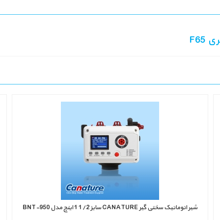
شیر اتوماتیک سختی گیر ‏CANATURE‏ سایز 1/2 1 اینچ مدل ‏BNT-950‎