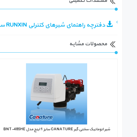
مستندات تکمیلی
دفترچه راهنمای شیرهای کنترلی RUNXIN سری F65
محصولات مشابه
شیر اتوماتیک سختی گیر ‏CANATURE‏ سایز 1 اینچ مدل ‏BNT-485HE‎