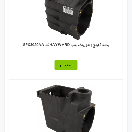
بدنه 2 اینچ و هوزينگ پمپ HAYWARD کد SPX3020AA
استعلام