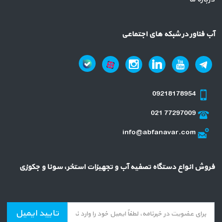
آب فناور در شبکه های اجتماعی
09218178954
021 77297009
info@abfanavar.com
فروش انواع دستگاه تصفیه آب و تجهیزات استخر، سونا و جکوزی
تایید ایمیل