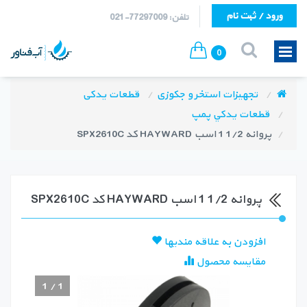
ورود / ثبت نام
تلفن: 77297009-021
0
تجهیزات استخر و جکوزی
قطعات یدکی
قطعات يدكي پمپ
پروانه 1/2 1 اسب HAYWARD کد SPX2610C
پروانه 1/2 1 اسب HAYWARD کد SPX2610C
افزودن به علاقه مندیها
مقایسه محصول
1
/
1