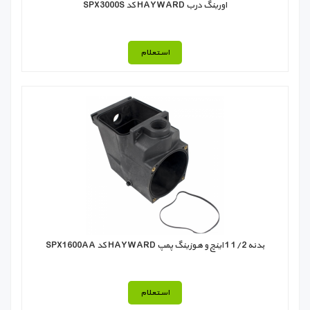
اورینگ درب HAYWARD کد SPX3000S
استعلام
بدنه 1/2 1 اینچ و هوزينگ پمپ HAYWARD کد SPX1600AA
استعلام