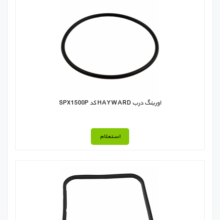
اورینگ درب HAYWARD کد SPX1500P
استعلام