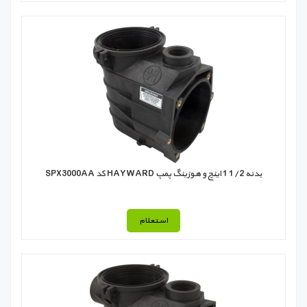
بدنه 1/2 1 اینچ و هوزينگ پمپ HAYWARD کد SPX3000AA
استعلام