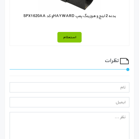
بدنه 2 اینچ و هوزينگ پمپ HAYWARDو کد SPX1620AA
استعلام
نظرات