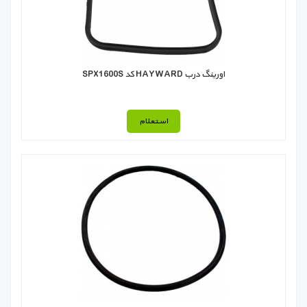
اورینگ درب HAYWARD کد SPX1600S
استعلام