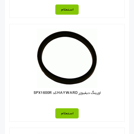
استعلام
اورينگ ديفيوزر HAYWARD كد SPX1600R
استعلام