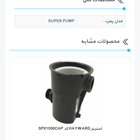
مدل پمپ :
SUPER PUMP
محصولات مشابه
استرینر HAYWARD کد SPX1500CAP