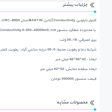
جزئیات بیشتر
كنترلر تابلويي Conductivity آنلاين MARTIN مدل MT-CRC-8850 دقت كاري 1 درصد و داراي خروجي 4 تا 20 ميلي آمپر و نصب توكار
با محدوده عملكرد سنسور Conductivity:0.055-40000mS/cm و Resistivity: 0-18.2m.cm
برق مصرفي: 18-36 ولت
شرايط دما و رطوبت محيط: 0-50 درجه سانتي گراد، رطوبت كمتر از 85%
ابعاد : 45*96*96 ميلي متر
ابعاد صفحه نمايش: 92*92 ميلي متر
قيمت ستسور: 990000 تومان
محصولات مشابه