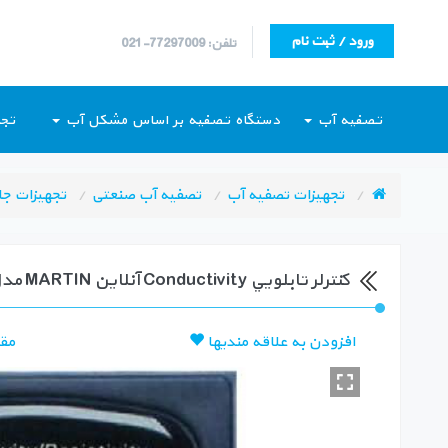
ورود / ثبت نام
تلفن: 77297009-021
تصفیه آب
دستگاه تصفیه بر اساس مشکل آب
تجه
تجهیزات تصفیه آب
تصفیه آب صنعتی
تجهيزات جا
كنترلر تابلويي Conductivity آنلاين MARTIN مدل MT-CRC-8850
افزودن به علاقه مندیها
مق