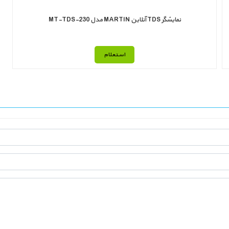
نمايشگر TDS آنلاين MARTIN مدل MT-TDS-230
استعلام