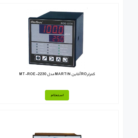
كنترلرRO آنلاين MARTIN مدل MT-ROE-2230
استعلام