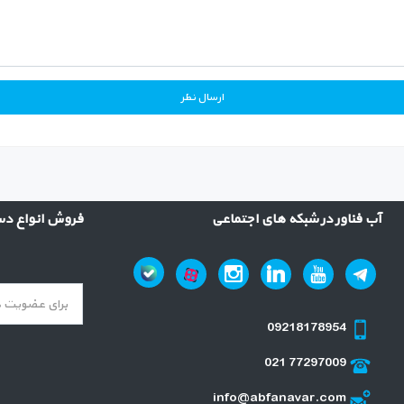
آب فناور در شبکه های اجتماعی
فروش انواع دست
09218178954
021 77297009
info@abfanavar.com