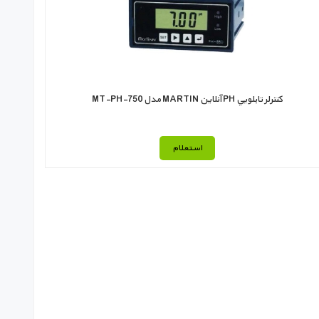
كنترلر تابلويي PH آنلاين MARTIN مدل MT-PH-750
استعلام