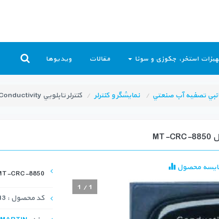
یزات استخر، جکوزی و سونا
مقالات
ویدیوها
نبي تصفيه آب صنعتي
نمايشگر و كنترلر
كنترلر تابلويي Conductivity آنلاين MARTIN مدل MT-CRC-8850
ایسه محصول
r-MT-CRC-8850
1
/
1
کد محصول : WQI-1013