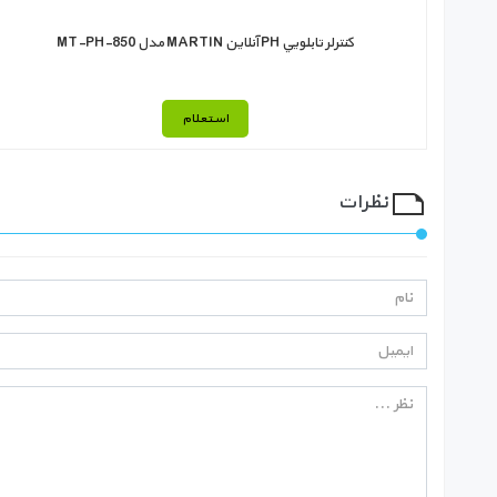
كنترلر تابلويي PH آنلاين MARTIN مدل MT-PH-850
استعلام
نظرات