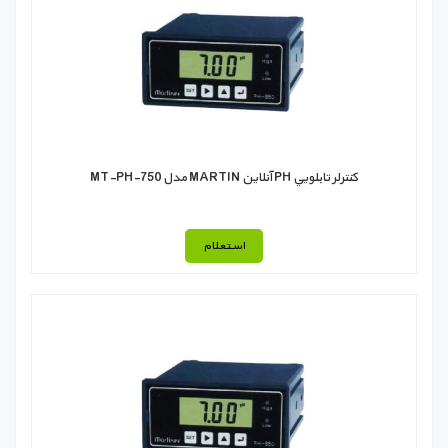
كنترلر تابلويي PH آنلاين MARTIN مدل MT-PH-750
استعلام