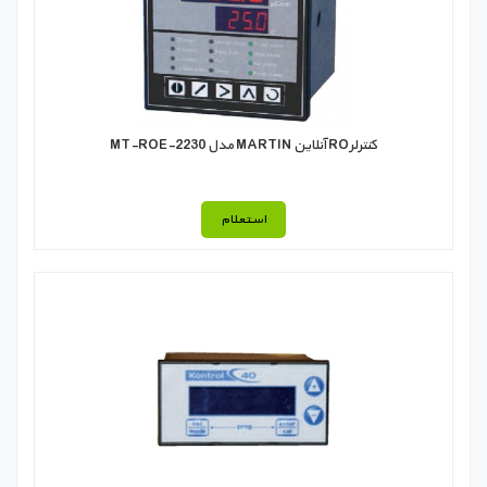
كنترلرRO آنلاين MARTIN مدل MT-ROE-2230
استعلام