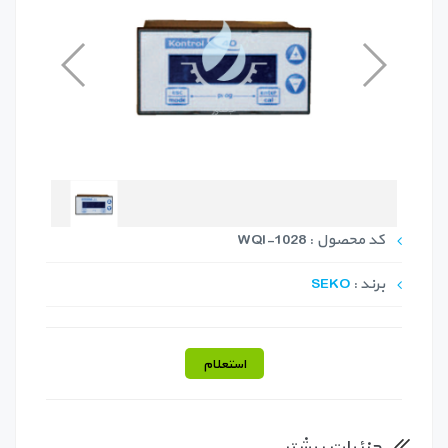
کد محصول : WQI-1028
برند :
SEKO
استعلام
جزئیات بیشتر