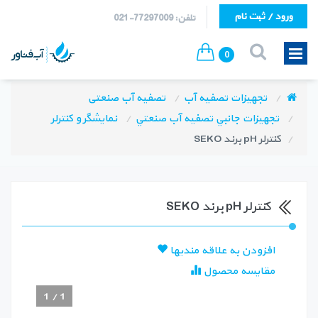
ورود / ثبت نام
تلفن: 77297009-021
0
تجهیزات تصفیه آب
تصفیه آب صنعتی
تجهيزات جانبي تصفيه آب صنعتي
نمايشگر و كنترلر
کنترلر pH برند SEKO
کنترلر pH برند SEKO
افزودن به علاقه مندیها
مقایسه محصول
1
/
1