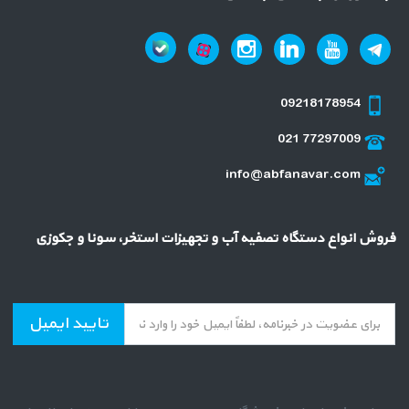
09218178954
021 77297009
info@abfanavar.com
فروش انواع دستگاه تصفیه آب و تجهیزات استخر، سونا و جکوزی
تایید ایمیل