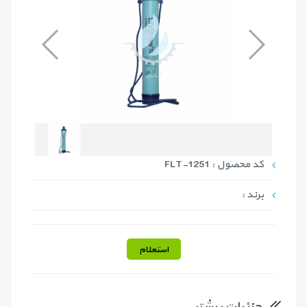
کد محصول : FLT-1251
برند :
استعلام
جزئیات بیشتر