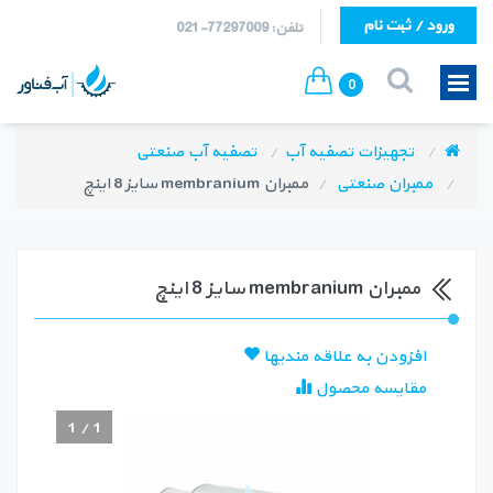
ورود / ثبت نام
تلفن: 77297009-021
0
تجهیزات تصفیه آب
تصفیه آب صنعتی
ممبران صنعتی
ممبران membranium سایز 8 اینچ
ممبران membranium سایز 8 اینچ
افزودن به علاقه مندیها
مقایسه محصول
1
/
1