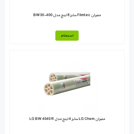
ممبران Filmtec سایز 8 اینچ مدل BW30-400
استعلام
ممبران LG Chem سایز 4 اینچ مدل LG BW 4040 R