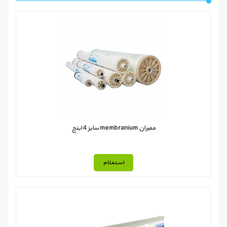
ممبران membranium سایز 4 اینچ
استعلام