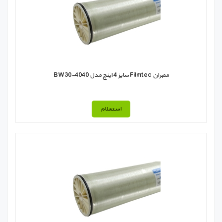
ممبران Filmtec سایز 4 اینچ مدل BW30-4040
استعلام