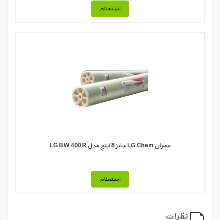
استعلام
ممبران LG Chem سایز 8 اینچ مدل LG BW 400 R
استعلام
نظرات