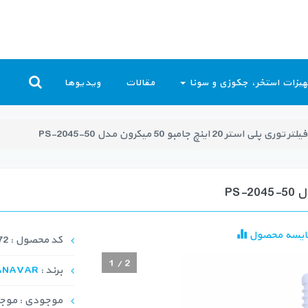
یزات استخر، جکوزی و سونا
مقالات
ویدیوها
فیلتر توری پلی استر 20 اینچ جامبو 50 میکرون مدل PS-2045-50
ایسه محصول
کد محصول : FLT-1272
1
/
2
برند :
ANAVAR
موجودی : موجود