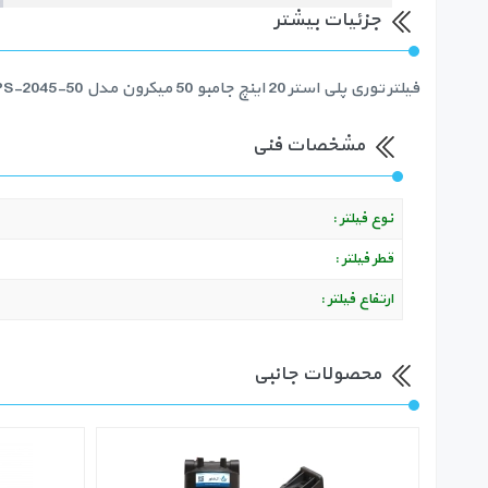
جزئیات بیشتر
فیلتر توری پلی استر 20 اینچ جامبو 50 میکرون مدل PS-2045-50 قابل شستشو جهت حذف شن و ماسه و ذرات معلق درشت از آب
مشخصات فنی
نوع فیلتر :
قطر فیلتر :
ارتفاع فیلتر :
محصولات جانبی