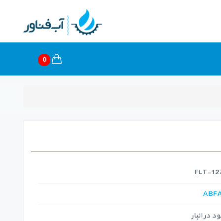
0
ABF
 در انبار