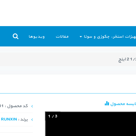
یزات استخر، جکوزی و سونا
مقالات
ویدیوها
ایسه محصول
کد محصول : ACC-1011
1
/
3
برند :
RUNXIN