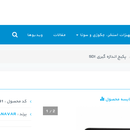
یزات استخر، جکوزی و سونا
مقالات
ویدیوها
پکیج اندازه گیری SDI
ایسه محصول
کد محصول : WQI-1041
1
/
2
برند :
ANAVAR