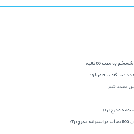
)
i
)
f