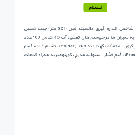
استعلام
پکیج اندازه گیری شاخص اندازه گیری دانسیته لجن (SDI متر) جهت تعیین
کیفیت آب ورودی به ممبران ها در سیستم های تصفیه آب RO شامل 100 عدد
کاغذ فیلتر 0.45 میکرون، محفظه نگهدارنده فیلتر (Holder)، تنظیم کننده فشار
(Pressure Regulator)، گیج فشار، استوانه مدرج، کورنومتر به همراه قطعات