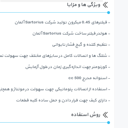
ویژگی ها و مزایا
- فیلترهای 0.45 میکرون تولید شرکت Sartorius آلمان
- هولدر فیلتر ساخت شرکت Sartorius آلمان
- تنظیم کننده و گیج فشار تایوانی
- شلنگ ها و اتصالات کامل در سایزهای مختلف جهت سهولت ن
- کورنومتر جهت اندازه‌گیری زمان در طول آزمایش
- استوانه مدرج 500 cc
- استفاده از اتصالات پنوماتیکی جهت سهولت در مونتاژ و همچن
- دارای کیف جهت قرار دادن و حمل ساده کلیه فطعات
روش استفاده