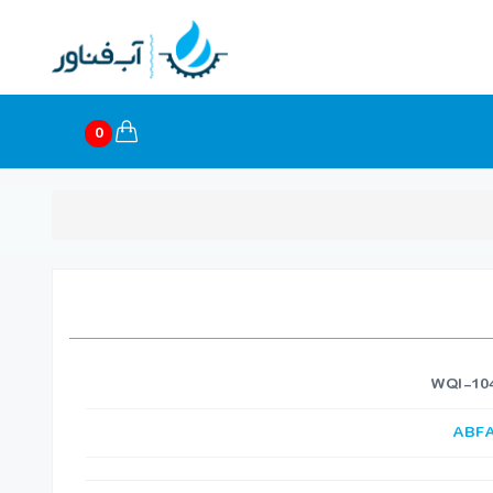
0
ABF