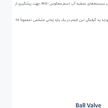
شاخص SDI مخفف Silt Density Index است که نشان دهنده پتانسیل ته نشینی (Fouling) آب است. اندازه‌گیری و تحلیل این شاخص در سیستم‌های تصفیه آب اسمز معکوس (RO) جهت پیشگیری از
اساس کار دستگاه SDI متر، عبور آب از فیلتری به ضخامت 0.45 میکرون در فشار 30 psi و پیش بینی پتانسیل ته نشینی (Fouling) آب با توجه به گرفتگی این فیلتر در یک بازه زمانی مشخص (معمولاً 15