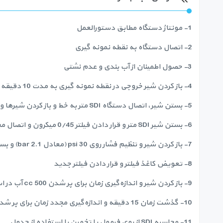
1- مونتاژ دستگاه مطابق دستورالعمل
2- اتصال دستگاه به نقطه نمونه گیری
3- حصول اطمینان از آب بندی و عدم نشتی
4- باز کردن شیر خروجی در نقطه نمونه گیری به مدت 10 دقیقه
5- بستن شیر، اتصال دستگاه SDI متر به خط و باز کردن شیرها و شستشو به مدت 60 ثانیه
6- بستن شیر SDI متر و قرار دادن فیلتر 0/45 میکرون و اتصال مجدد دستگاه در جای خود
7- باز کردن شیر و تنظیم فشار روی 30 psi (معادل 2.1 bar) و بستن مجدد شیر
8- تعویض کاغذ فیلتر و قرار دادن فیلتر جدید
9- باز کردن شیر و اندازه‌گیری زمان برای پر شدن 500 cc آب در استوانه مدرج (T
10- گذشت زمان 15 دقیقه و اندازه‌گیری مجدد زمان برای پر شدن 500 cc آب در استوانه مدرج (T
11- محاسبه SDI از روی فرمول یا تخمین با استفاده از جدول