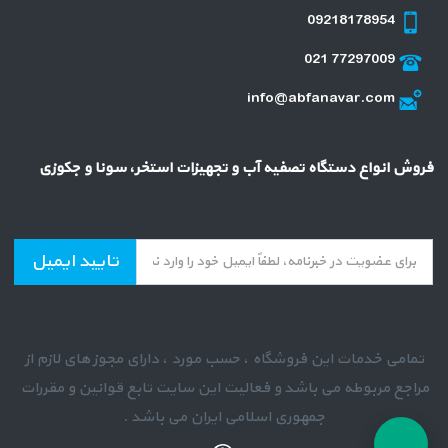
09218178954
021 77297009
info@abfanavar.com
فروش انواع دستگاه تصفیه آب و تجهیزات استخر، سونا و جکوزی
تایید ایمیل
تمامی خدمات این فروشگاه ، حسب مورد ، دارای مجوز های لازم از
مراجع مربوطه می باشد و فعالیت این سایت تابع قوانین و مقررات
جمهوری اسلامی ایران می باشد .