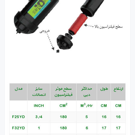
ارتفاع
طول
حداکثر
سطح موثر
سایز
مدل
دبی
فیلتراسیون
اتصالات
2
3
INCH
CM
M
/Hr
CM
CM
F25YD
3/4
180
5
16
16
F32YD
1
180
6
17
17