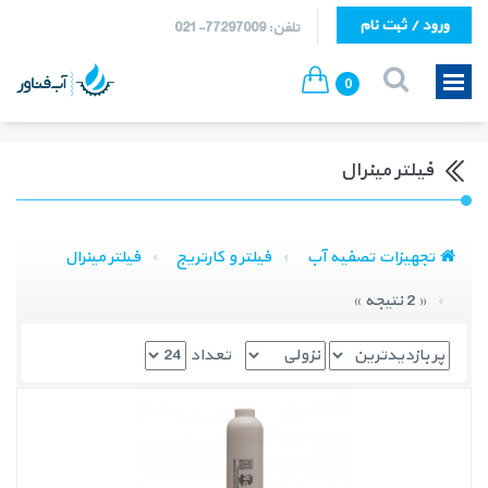
ورود / ثبت نام
تلفن: 77297009-021
0
فیلتر مینرال
تجهیزات تصفیه آب
فیلتر و کارتریج
فیلتر مینرال
« 2 نتیجه »
تعداد