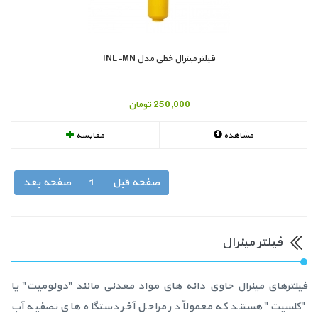
فیلتر مینرال خطی مدل INL-MN
250,000 تومان
مشاهده
مقایسه
صفحه قبل
1
صفحه بعد
فیلتر مینرال
فیلترهای مینرال حاوی دانه های مواد معدنی مانند "دولومیت" یا
"کلسیت" هستند که معمولاً در مراحل آخر دستگاه های تصفیه آب