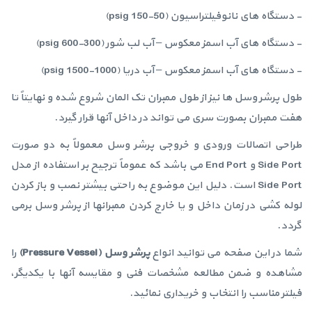
- دستگاه های نانوفیلتراسیون (50-150 psig)
- دستگاه های آب اسمز معکوس – آب لب شور (300-600 psig)
- دستگاه های آب اسمز معکوس – آب دریا (1000-1500 psig)
طول پرشر وسل ها نیز از طول ممبران تک المان شروع شده و نهایتاً تا
هفت ممبران بصورت سری می تواند در داخل آنها قرار گیرد.
طراحی اتصالات ورودی و خروجی پرشر وسل معمولاً به دو صورت
Side Port و End Port می باشد که عموماً ترجیح بر استفاده از مدل
Side Port است. دلیل این موضوع به راحتی بیشتر نصب و باز کردن
لوله کشی در زمان داخل و یا خارج کردن ممبرانها از پرشر وسل برمی
گردد.
شما در این صفحه می توانید انواع
پرشر وسل (
Pressure Vessel
)
را
مشاهده و ضمن مطالعه مشخصات فنی و مقایسه آنها با یکدیگر،
فیلتر مناسب را انتخاب و خریداری نمائید.