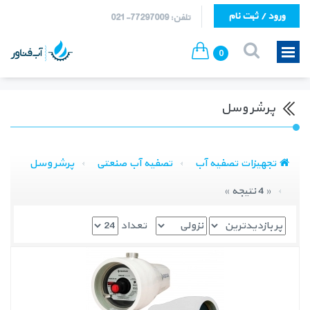
ورود / ثبت نام
تلفن: 77297009-021
0
پرشر وسل
تجهیزات تصفیه آب
تصفیه آب صنعتی
پرشر وسل
« 4 نتیجه »
تعداد