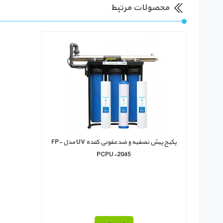
محصولات مرتبط
پکیج پیش تصفیه و ضدعفونی کننده UV مدل FP-
PCPU-2045