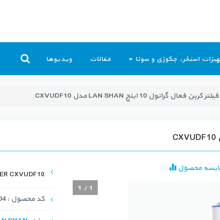
یزات استخر، جکوزی و سونا
مقالات
ویدیوها
فیلتر کربن فعال گرانول 10 اینچ LAN SHAN مدل CXVUDF10
ایسه محصول
TER CXVUDF10
1
/
1
کد محصول : FLT-1004