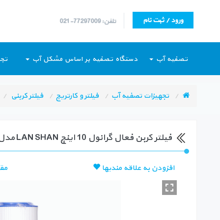
ورود / ثبت نام
تلفن: 77297009-021
تصفیه آب
دستگاه تصفیه بر اساس مشکل آب
تجه
تجهیزات تصفیه آب
فیلتر و کارتریج
فیلتر کربنی
فیلتر کربن فعال گرانول 10 اینچ LAN SHAN مدل CXVUDF10
افزودن به علاقه مندیها
مق