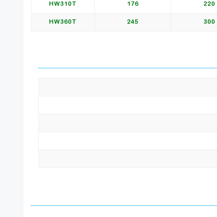
HW310T
176
220
HW360T
245
300