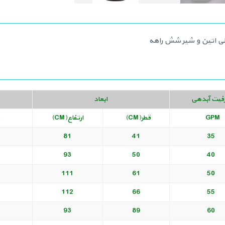
فیت آبدهی
ابعاد
GPM
قطر(CM)
ارتفاع(CM)
ساع
81
41
35
93
50
40
111
61
50
112
66
55
93
89
60