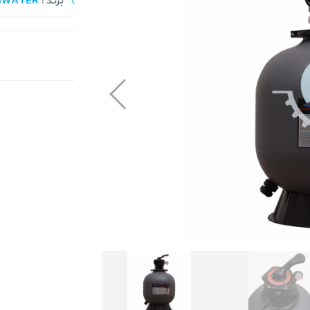
برند :
IWATER