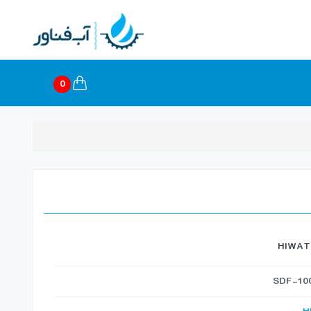
0
HIWATE