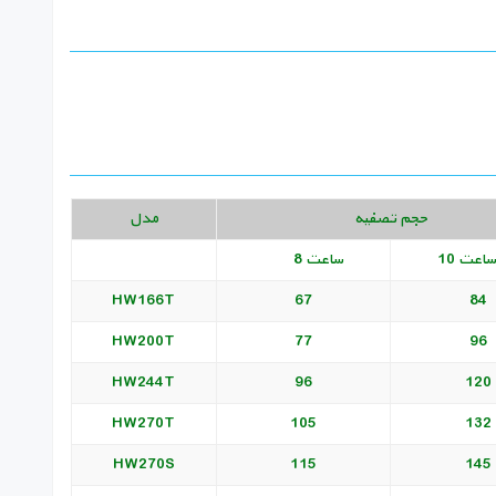
حجم تصفیه
مدل
ت 10
ساعت 8
HW166T
67
84
HW200T
77
96
HW244T
96
120
HW270T
105
132
HW270S
115
145