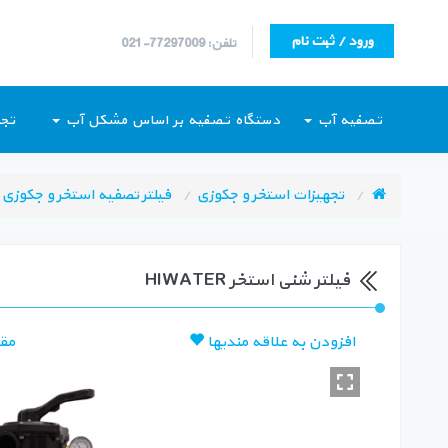
ورود / ثبت نام
تلفن: 77297009-021
تصفیه آب
دستگاه تصفیه بر اساس مشکل آب
تجه
تجهیزات استخر و جکوزی
فیلتر تصفیه استخر و جکوزی
فیلتر شنی استخر HIWATER
افزودن به علاقه مندیها
مق