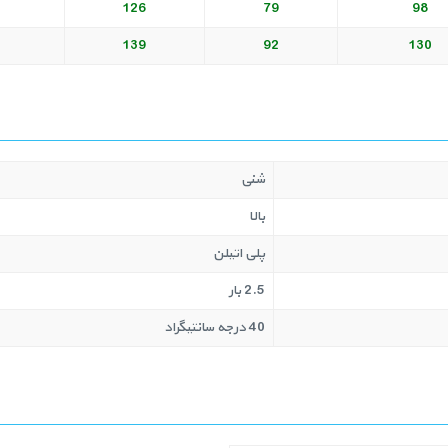
126
79
98
139
92
130
شنی
بالا
پلی اتیلن
2.5 بار
40 درجه سانتیگراد