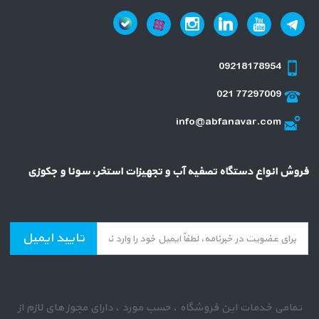
09218178954
021 77297009
info@abfanavar.com
فروش انواع دستگاه تصفیه آب و تجهیزات استخر، سونا و جکوزی
تایید ایمیل
تمامی خدمات این فروشگاه ، حسب مورد ، دارای مجوز های لازم از