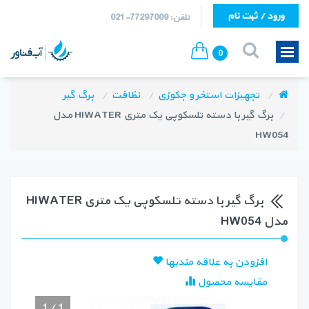
ورود / ثبت نام
تلفن: 77297009-021
0
تجهیزات استخر و جکوزی
نظافت
برگ گیر
برگ گیر با دسته تلسکوپی یک متری HIWATER مدل
HW054
برگ گیر با دسته تلسکوپی یک متری HIWATER
مدل HW054
افزودن به علاقه مندیها
مقایسه محصول
1
/
1