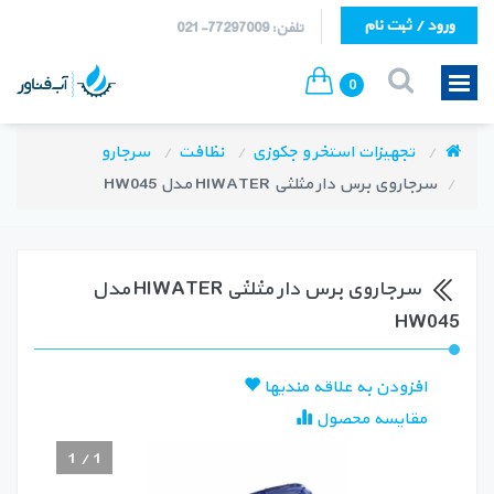
ورود / ثبت نام
تلفن: 77297009-021
0
تجهیزات استخر و جکوزی
نظافت
سرجارو
سرجاروی برس دار مثلثی HIWATER مدل HW045
سرجاروی برس دار مثلثی HIWATER مدل
HW045
افزودن به علاقه مندیها
مقایسه محصول
1
/
1