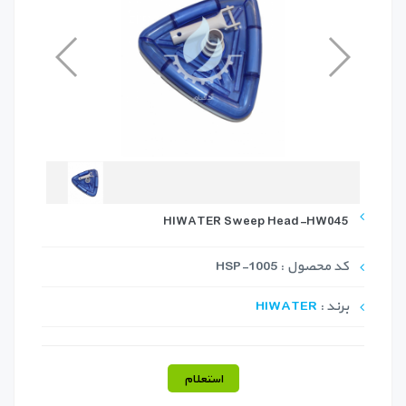
HIWATER Sweep Head-HW045
کد محصول : HSP-1005
برند :
HIWATER
استعلام