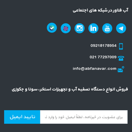
آب فناور در شبکه های اجتماعی
09218178954
021 77297009
info@abfanavar.com
فروش انواع دستگاه تصفیه آب و تجهیزات استخر، سونا و جکوزی
تایید ایمیل