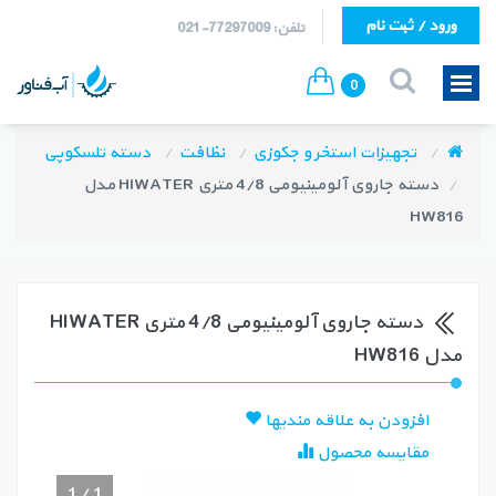
ورود / ثبت نام
تلفن: 77297009-021
0
تجهیزات استخر و جکوزی
نظافت
دسته تلسکوپی
دسته جاروی آلومینیومی 4/8 متری HIWATER مدل
HW816
دسته جاروی آلومینیومی 4/8 متری HIWATER
مدل HW816
افزودن به علاقه مندیها
مقایسه محصول
1
/
1