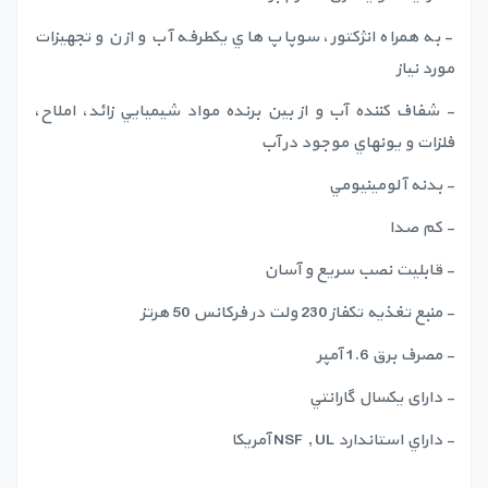
- به همراه انژكتور، سوپاپ هاي يكطرفه آب و ازن و تجهيزات
مورد نياز
- شفاف كننده آب و از بين برنده مواد شيميايي زائد، املاح،
فلزات و يونهاي موجود در آب
- بدنه آلومينيومي
- کم صدا
- قابلیت نصب سریع و آسان
- منبع تغذيه تكفاز 230 ولت در فركانس 50 هرتز
- مصرف برق 1.6 آمپر
- دارای يكسال گارانتي
- داراي استاندارد NSF , UL آمريكا