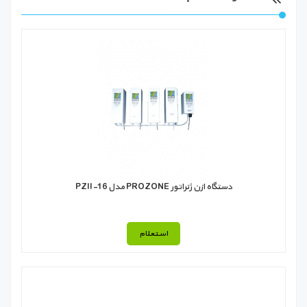
دستگاه ازن ژنراتور PROZONE مدل PZII-16
استعلام