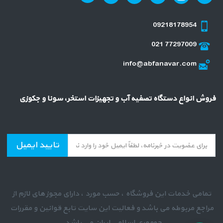
09218178954
021 77297009
info@abfanavar.com
فروش انواع دستگاه تصفیه آب و تجهیزات استخر، سونا و جکوزی
تایید ایمیل
تمامی خدمات این فروشگاه ، حسب مورد ، دارای مجوز های لازم از
مراجع مربوطه می باشد و فعالیت این سایت تابع قوانین و مقررات
جمهوری اسلامی ایران می باشد .