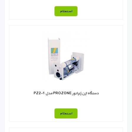
استعلام
دستگاه ازن ژنراتور PROZONE مدل PZ2-1
استعلام