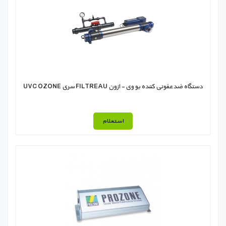
دستگاه ضدعفونی کننده یو وی - ازون FILTREAU سری UVC OZONE
استعلام