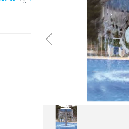
برند :
ERPOOL