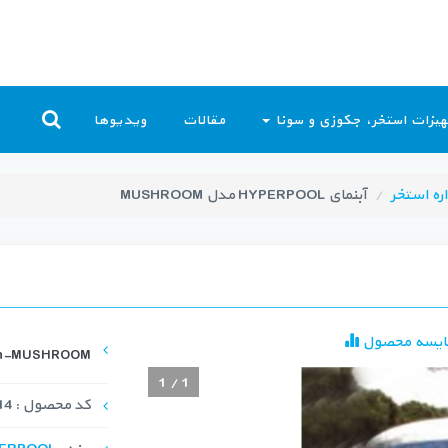
یزات استخر، جکوزی و سونا
مقالات
ویدیوها
اره استخر
آبنمای HYPERPOOL مدل MUSHROOM
ایسه محصول
ain-MUSHROOM
1
/
1
کد محصول : SWC-1014