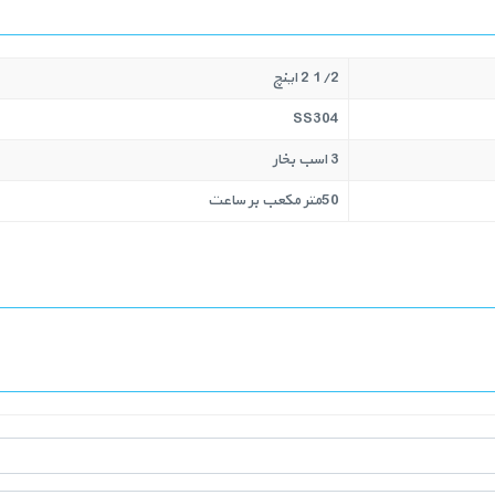
1/2 2 اینچ
SS304
3 اسب بخار
50متر مکعب بر ساعت