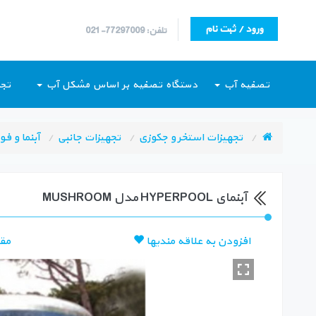
ورود / ثبت نام
تلفن: 77297009-021
تصفیه آب
دستگاه تصفیه بر اساس مشکل آب
تجه
تجهیزات استخر و جکوزی
تجهیزات جانبی
آبنما و فو
آبنمای HYPERPOOL مدل MUSHROOM
افزودن به علاقه مندیها
مق