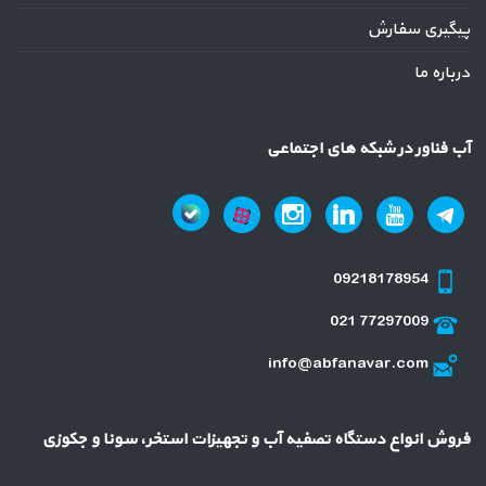
پیگیری سفارش
درباره ما
آب فناور در شبکه های اجتماعی
09218178954
021 77297009
info@abfanavar.com
فروش انواع دستگاه تصفیه آب و تجهیزات استخر، سونا و جکوزی