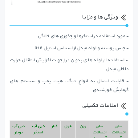
ویژگی ها و مزایا
- مورد استفاده در استخرها و جکوزی های خانگی
- جنس پوسته و لوله مبدل از استنلس استیل 316
- استفاده از لوله های بدون درز جهت افزایش انتقال حرارت
داخلی مبدل
- قابلیت اتصال به انواع دیگ، هیت پمپ و سیستم های
گرمایش خورشیدی
اطلاعات تکمیلی
سایز
سایز
وزن
طول
قطر
دبی آب
دبی آب
ظرف
اتصالات
اتصالات
استخر
بویلر