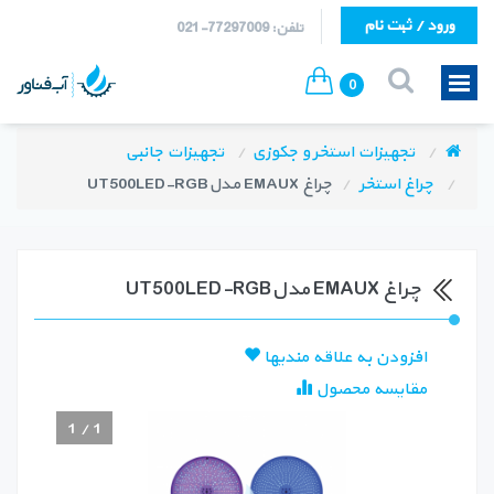
ورود / ثبت نام
تلفن: 77297009-021
0
تجهیزات استخر و جکوزی
تجهیزات جانبی
چراغ استخر
چراغ EMAUX مدلUT500LED-RGB
چراغ EMAUX مدلUT500LED-RGB
افزودن به علاقه مندیها
مقایسه محصول
1
/
1