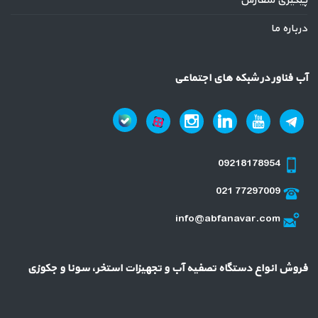
پیگیری سفارش
درباره ما
آب فناور در شبکه های اجتماعی
09218178954
021 77297009
info@abfanavar.com
فروش انواع دستگاه تصفیه آب و تجهیزات استخر، سونا و جکوزی