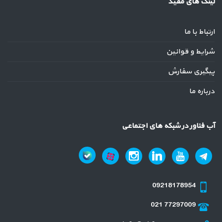
لینک های مفید
ارتباط با ما
شرایط و قوانین
پیگیری سفارش
درباره ما
آب فناور در شبکه های اجتماعی
09218178954
021 77297009