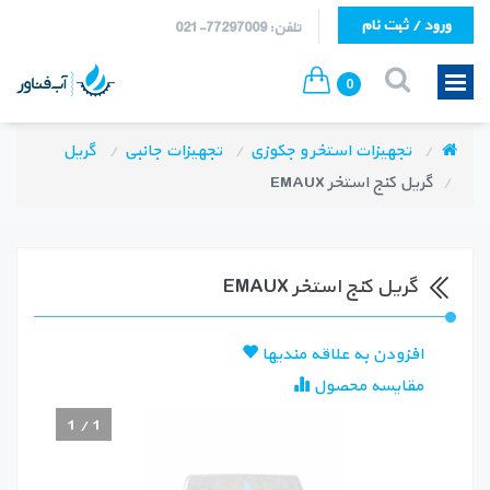
ورود / ثبت نام
تلفن: 77297009-021
0
تجهیزات استخر و جکوزی
تجهیزات جانبی
گریل
گریل کنج استخر EMAUX
گریل کنج استخر EMAUX
افزودن به علاقه مندیها
مقایسه محصول
1
/
1