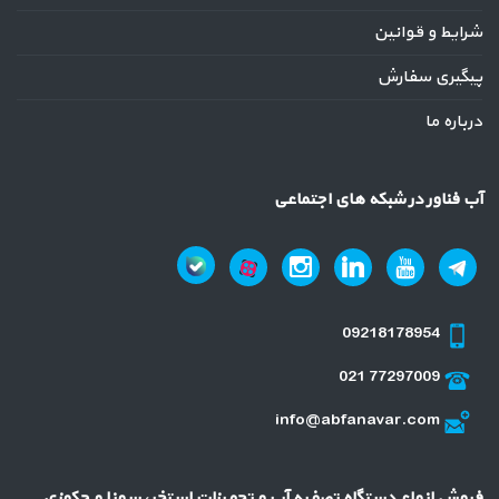
شرایط و قوانین
پیگیری سفارش
درباره ما
آب فناور در شبکه های اجتماعی
09218178954
021 77297009
info@abfanavar.com
فروش انواع دستگاه تصفیه آب و تجهیزات استخر، سونا و جکوزی