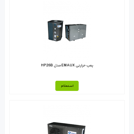
پمپ حرارتی EMAUX مدل HP26B
استعلام