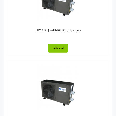
پمپ حرارتی EMAUX مدل HP14B
استعلام