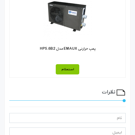
پمپ حرارتی EMAUX مدل HP5.6B2
استعلام
نظرات