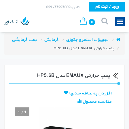
ورود / ثبت نام
تلفن: 77297009-021
0
تجهیزات استخر و جکوزی
گرمایش
پمپ گرمایشی
پمپ حرارتی EMAUX مدل HP5.6B
پمپ حرارتی EMAUX مدل HP5.6B
افزودن به علاقه مندیها
مقایسه محصول
1
/
1