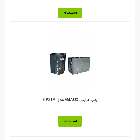
استعلام
پمپ حرارتی EMAUX مدل HP21A
استعلام