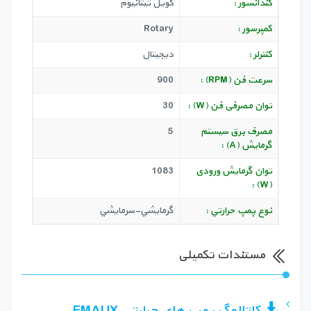
کندانسور :
کویل تیتانیوم
کمپرسور :
Rotary
کنترلر :
دیجیتال
سرعت فن (RPM) :
900
توان مصرفی فن (W) :
30
مصرف برق سيستم
5
گرمايش (A) :
توان گرمایش ورودی
1083
(W) :
نوع پمپ حرارتي :
گرمايشي-سرمايشي
مستندات تکمیلی