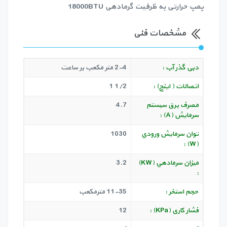
پمپ حرارتی به ظرفیت گرمادهی 18000BTU
مشخصات فنی
دبی گذر آب :
2-4 متر مکعب بر ساعت
اتصالات ( اينچ) :
1/2 1
مصرف برق سيستم
4.7
سرمايش (A) :
توان سرمايش ورودي
1030
(W) :
ميزان سرمادهي (KW)
3.2
:
حجم استخر :
11-35 مترمکعب
فشار کاری (KPa) :
12