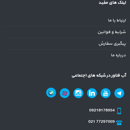
لینک های مفید
ارتباط با ما
شرایط و قوانین
پیگیری سفارش
درباره ما
آب فناور در شبکه های اجتماعی
09218178954
021 77297009