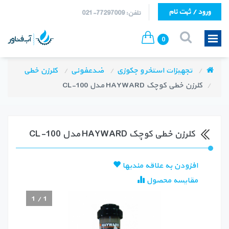
ورود / ثبت نام
تلفن: 77297009-021
0
تجهیزات استخر و جکوزی
ضدعفونی
کلرزن خطی
کلرزن خطی کوچک HAYWARD مدل CL-100
کلرزن خطی کوچک HAYWARD مدل CL-100
افزودن به علاقه مندیها
مقایسه محصول
1
/
1