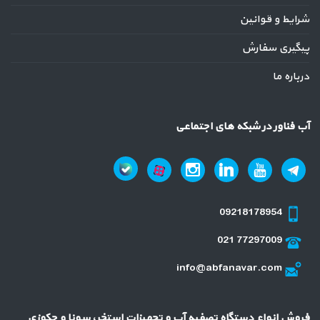
شرایط و قوانین
پیگیری سفارش
درباره ما
آب فناور در شبکه های اجتماعی
09218178954
021 77297009
info@abfanavar.com
فروش انواع دستگاه تصفیه آب و تجهیزات استخر، سونا و جکوزی