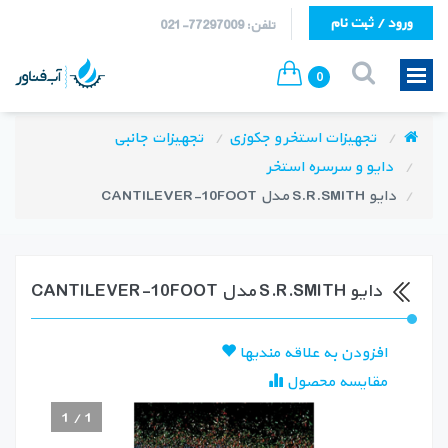
ورود / ثبت نام
تلفن: 77297009-021
0
تجهیزات استخر و جکوزی
تجهیزات جانبی
دایو و سرسره استخر
دایو S.R.SMITH مدل CANTILEVER-10FOOT
دایو S.R.SMITH مدل CANTILEVER-10FOOT
افزودن به علاقه مندیها
مقایسه محصول
1
/
1