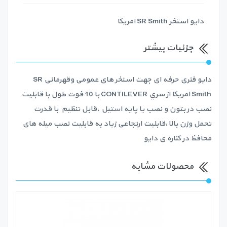
دايو استخر SR Smith امريكا
جزئیات بیشتر
دايو فنری حرفه ای جهت استخر های عمومی وقهرمانی SR
Smith امريكا از سري CONTILEVER با 10 فوت طول با قابلیت
نصب در بتون و نصب یا پایه استیل ،قابل تنظیم با قدرت
تحمل وزن بالا،قابلیت ارتجاعی زیاد به قابلیت نصب میله های
محافظ در کناره ی دایو
محصولات مشابه