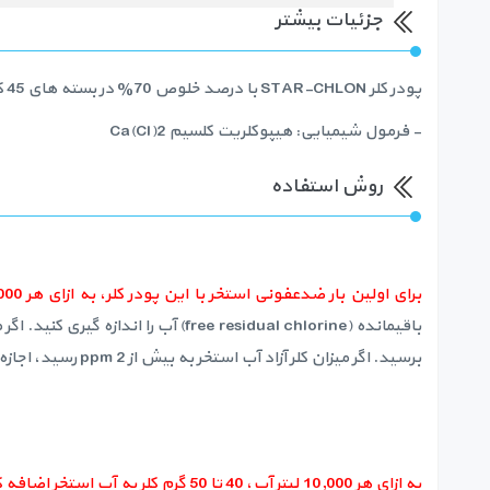
جزئیات بیشتر
پودر کلر STAR-CHLON با درصد خلوص 70% در بسته های 45 کیلوگرمی، تولید شرکت NANKAI CHEMICAL ژاپن
- فرمول شیمیایی: هیپوکلریت کلسیم Ca(Cl)2
روش استفاده
برای اولین بار ضدعفونی استخر با این پودر کلر، به ازای هر 10,000 لیتر آب استخر، 60 گرم پودر کلر به آب اضافه کنید.
برسید. اگر میزان کلر آزاد آب استخر به بیش از 2 ppm رسید، اجازه دهید تا استخر کمی ثابت بماند تا میزان کلر به کمتر از 2 ppm برسد.
به ازای هر 10,000 لیتر آب، 40 تا 50 گرم کلر به آب استخر اضافه کرده و میزان کلر آزاد باقیمانده را در بازه 1.0-0.6 ppm نگه دارید.