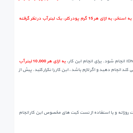
برای تهیه محلول کلر پیش از ریختن به استخر، به ازای هر 15 گرم پودر کلر، یک لیتر آب در نظر گرفته
به ازای هر 10,000 لیتر آب
ند انجام دهید و اگر لازم باشد، این کار را تکرار کنید. پیش از
 میزان PH آب استخر می بایست در محدوده 7.2-7.6 باشد. اندازه گیری PH آب استخر را بصورت روزانه و با استفاده از تست کیت های مخصوص این کار انجام