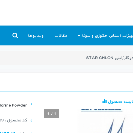
یزات استخر، جکوزی و سونا
مقالات
ویدیوها
لر ژاپنی STAR CHLON
ایسه محصول
orine Powder
1
/
1
کد محصول : PCH-1009