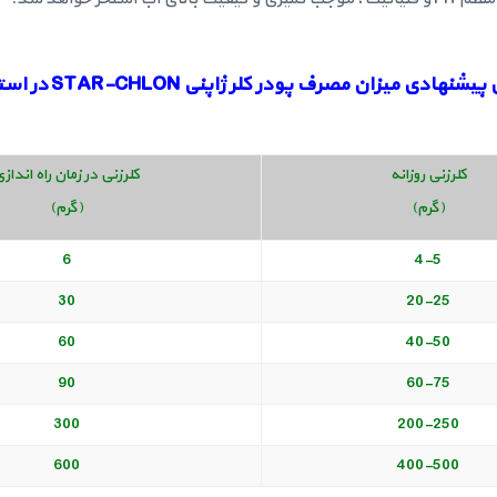
پیشنهادی میزان مصرف پودر کلر ژاپنی
STAR-CHLON
در است
کلرزنی روزانه
کلرزنی در زمان راه انداز
(گرم)
(گرم)
6
4-5
30
20-25
60
40-50
90
60-75
300
200-250
600
400-500