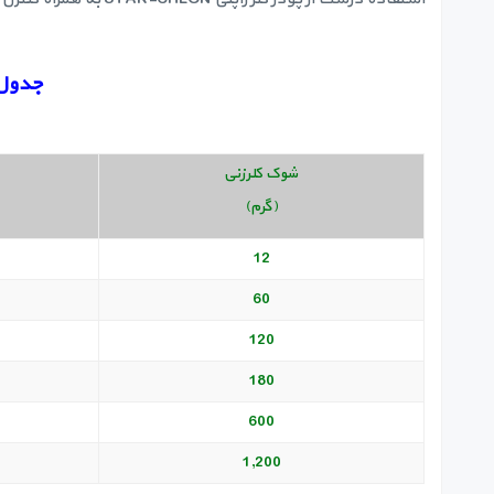
جدول 
شوک کلرزنی
(گرم)
12
60
120
180
600
1,200