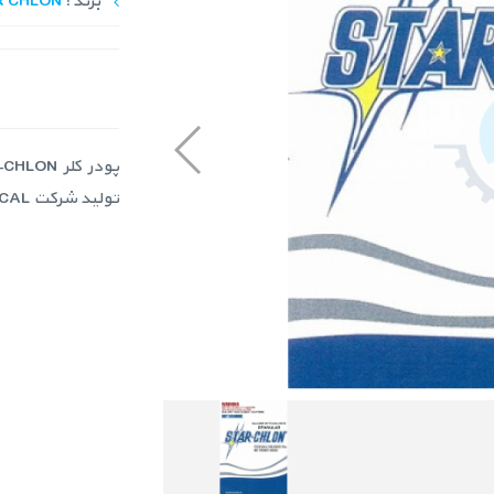
برند :
R CHLON
تولید شرکت NANKAI CHEMICAL ژاپن