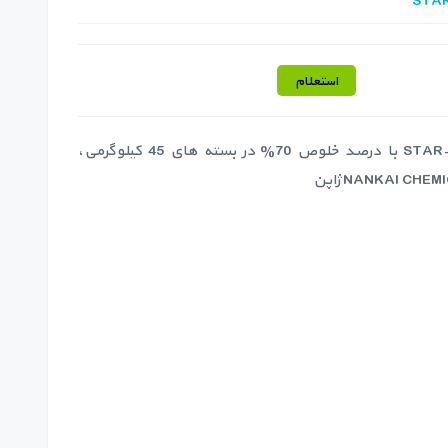
STA
استعلام
پودر کلر STAR-CHLON با درصد خلوص 70% در بسته های 45 کیلوگرمی،