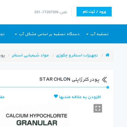
ورود / ثبت نام
تلفن: 77297009-021
تصفیه آب
دستگاه تصفیه بر اساس مشکل آب
تجه
تجهیزات استخر و جکوزی
مواد شیمیایی استخر
پودر ک
پودر کلر ژاپنی STAR CHLON
افزودن به علاقه مندیها
مق