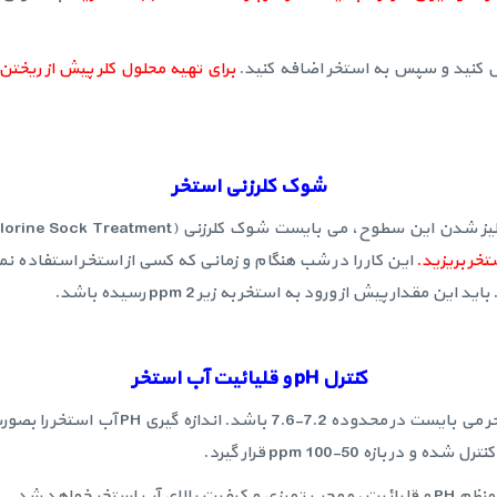
حل کنید و سپس به استخر اضافه کنید.
شوک کلرزنی استخر
 کلرزنی (Chlorine Sock Treatment) انجام شود. برای انجام این کار،
این کار را در شب هنگام و زمانی که کسی از استخر استفاده نمی ک
مقدار پیش از ورود به استخر به زیر 2 ppm رسیده باشد.
کنترل
pH
و قلیائیت آب استخر
برای اثربخشی بالاتر پودر کلر STAR-CHLON،
زه 50-100 ppm قرار گیرد.