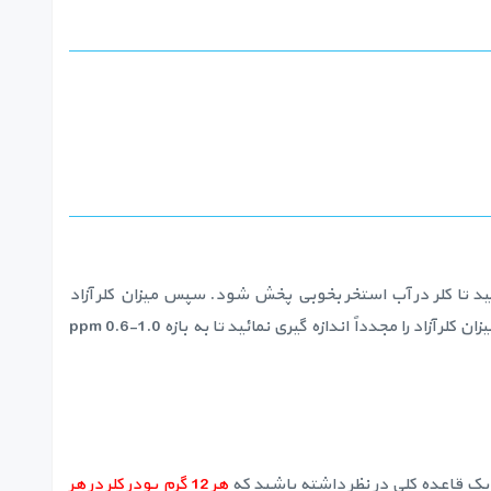
کنید تا کلر در آب استخر بخوبی پخش شود. سپس میزان کلر آزاد
باقیمانده (free residual chlorine) آب را اندازه گیری کنید. اگر میزان کلر آزاد، کمتر از 0.6 ppm بود، به همان مقدار قبل کلر اضافه کرده و میزان کلر آزاد را مجدداً اندازه گیری نمائید تا به بازه 1.0-0.6 ppm
یک قاعده کلی در نظر داشته باشید که
هر 12 گرم پودر کلر در هر