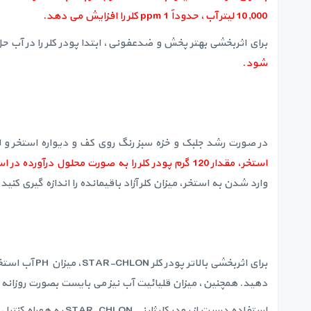
10,000 لیتر آب، حدوداً 1 ppm کلر را افزایش می دهد.
برای اثربخشی بهتر پخش و ضدعفونی، ابتدا پودر کلر را در آب 
شود.
در صورت رشد جلبک و خزه سبز رنگ روی کف و دیواره استخر و لیز شدن این سطوح، می بایست شوک
استخر، مقدار 120 گرم پودر کلر را به صورت محلول درآورده در استخر بریزید.
وارد شدن به استخر، میزان کلر آزاد باقیمانده را اندازه گیری کنید. باید این 
دهید. همچنین، میزان قلیائیت آب نیز می بایست بصورت روزانه کنترل شده و در با
استفاده درست از پودر کلر ژاپنی STAR-CHLON به همراه کنترل منظم PH و قلیائیت، موجب تمیزی و کیفیت بالای آب استخر خواهد شد.