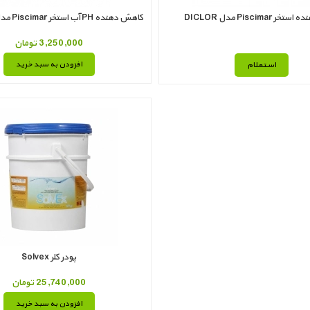
 Piscimar مدل DICLOR
کاهش دهنده PH آب استخر Piscimar مدل BAJA PH
3,250,000 تومان
افزودن به سبد خرید
استعلام
پودر کلر Solvex
25,740,000 تومان
افزودن به سبد خرید