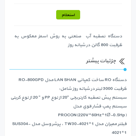
استعلام
دستگاه تصفیه آب صنعتی به روش اسمز معکوس به
ظرفیت 800 گالن در شبانه روز
جزئیات بیشتر
دستگاه RO ساخت کمپانی LAN SHAN مدل RO-800GPD
ظرفيت 3000 لیتر در شبانه روز شامل:
سيستم پيش تصفيه کارتریجی "20 از نوع PP و " 20 از نوع کربنی
سيستم پمپ فشار قوي مدل
PROCON(220V*60Hz*1Ø-0.5Hp)
فيلتر ممبران مدل TW30-4021*1 ، پرشر وسل مدل SUS304-
4021*1