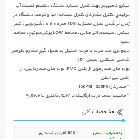
میکرو کامپیوتر جهت كنترل عملکرد دستگاه، تنظيم كيفيت آب
توليدي،کنترل فشار کار، کنترل عملیات احیا و توقف دستگاه در
زمان پر شدن مخزن مجهز به TDS متر online ، شیر برقی، شیر
میکس، سیستم اتو فلاش، محافظ LOW پرشر سوئیچ، محافظ
پمپ
تابلو برق ضد ضربه با فریم استیل به همراه گیج فشار و فلومتر
شاسی استنلس استیل 304
لوله های فشار قوی از جنس PVC، لوله های فشار پایین: از
جنس پلی اتیلن
* فشار کار 150PSI- 220PSI
* قابلیت حذف ذرات ارگانیک تا 97%، باکتری تا 99.9%
مشخصات فنی
رده ظرفیت اسمی
800 گالن در شبانه روز