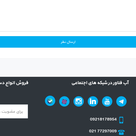
آب فناور در شبکه های اجتماعی
فروش انواع دست
09218178954
021 77297009