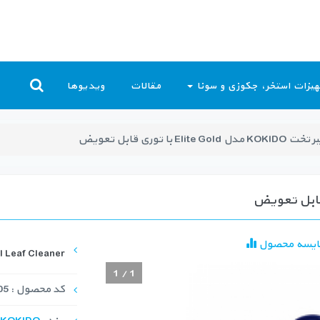
یزات استخر، جکوزی و سونا
مقالات
ویدیوها
 Elite Gold با توری قابل تعویض
ایسه محصول
 Leaf Cleaner
1
/
1
کد محصول : LFC-1005