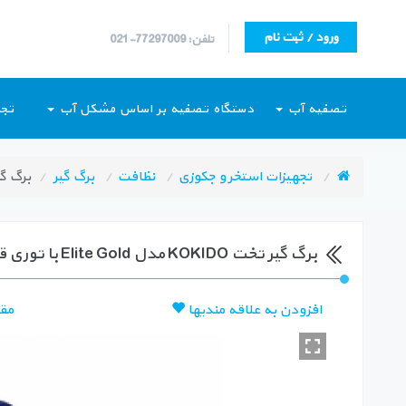
ورود / ثبت نام
تلفن: 77297009-021
تصفیه آب
دستگاه تصفیه بر اساس مشکل آب
تجه
تجهیزات استخر و جکوزی
نظافت
برگ گیر
برگ گیر تخت KOKIDO مدل
برگ گیر تخت KOKIDO مدل Elite Gold با توری قابل تعویض
افزودن به علاقه مندیها
مق