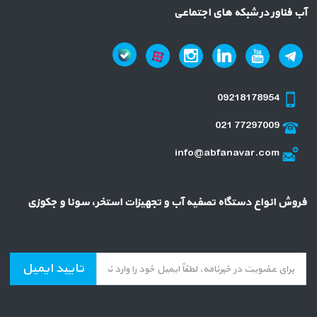
آب فناور در شبکه های اجتماعی
09218178954
021 77297009
info@abfanavar.com
فروش انواع دستگاه تصفیه آب و تجهیزات استخر، سونا و جکوزی
تایید ایمیل