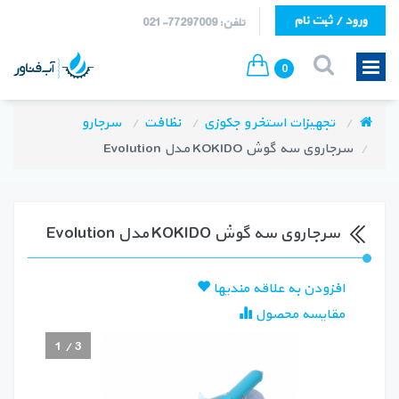
ورود / ثبت نام
تلفن: 77297009-021
0
تجهیزات استخر و جکوزی
نظافت
سرجارو
سرجاروی سه گوش KOKIDO مدل Evolution
سرجاروی سه گوش KOKIDO مدل Evolution
افزودن به علاقه مندیها
مقایسه محصول
1
/
3