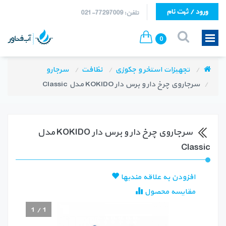
ورود / ثبت نام
تلفن: 77297009-021
0
تجهیزات استخر و جکوزی
نظافت
سرجارو
سرجاروی چرخ دار و برس دار KOKIDO مدل Classic
سرجاروی چرخ دار و برس دار KOKIDO مدل
Classic
افزودن به علاقه مندیها
مقایسه محصول
1
/
1