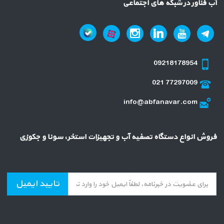
آب فناور در شبکه های اجتماعی
09218178954
021 77297009
info@abfanavar.com
فروش انواع دستگاه تصفیه آب و تجهیزات استخر، سونا و جکوزی
تایید ایمیل