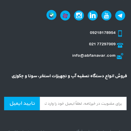
09218178954
021 77297009
info@abfanavar.com
فروش انواع دستگاه تصفیه آب و تجهیزات استخر، سونا و جکوزی
تایید ایمیل