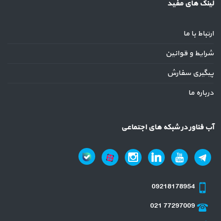
لینک های مفید
ارتباط با ما
شرایط و قوانین
پیگیری سفارش
درباره ما
آب فناور در شبکه های اجتماعی
09218178954
021 77297009