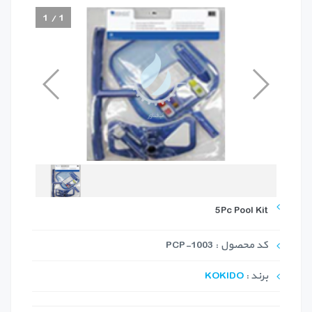
1
/
1
5Pc Pool Kit
کد محصول : PCP-1003
برند :
KOKIDO