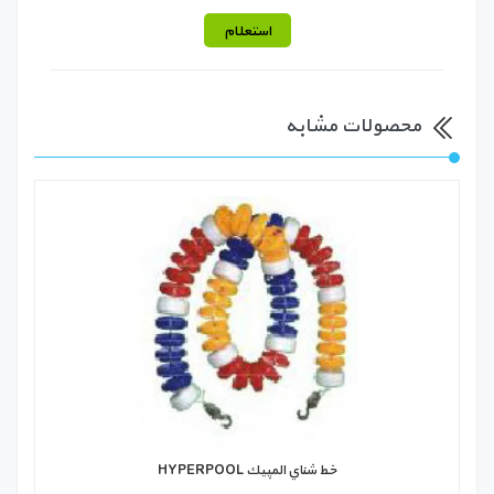
استعلام
محصولات مشابه
خط شناي المپيك HYPERPOOL