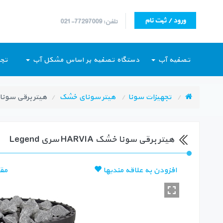
ورود / ثبت نام
تلفن: 77297009-021
تصفیه آب
دستگاه تصفیه بر اساس مشکل آب
تجه
تجهیزات سونا
هیتر سونای خشک
هیتر برقی سونا خشک HARVIA
هیتر برقی سونا خشک HARVIA سری Legend
افزودن به علاقه مندیها
مق