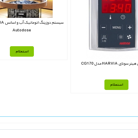
Autodose
استعلام
سونای HARVIA مدل CG170
استعلام