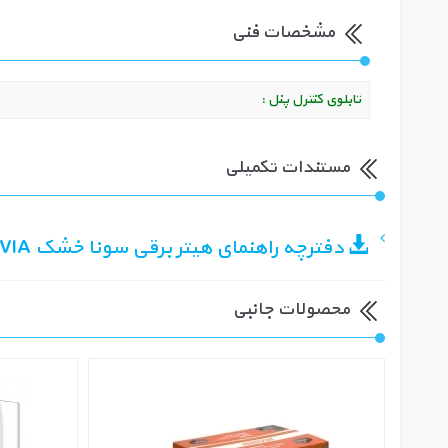
مشخصات فنی
تابلوی کنترل پنل :
مستندات تکمیلی
دفترچه راهنمای هیتر برقی سونا خشک HARVIA سری LEGEND
محصولات جانبی