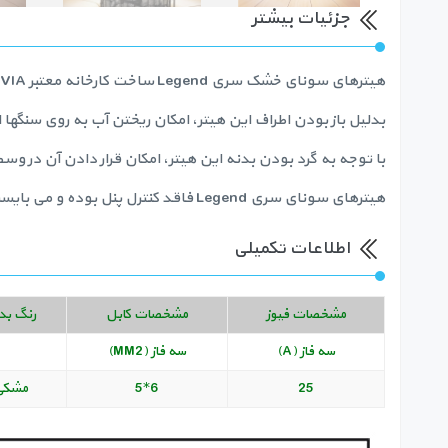
جزئیات بیشتر
هیترهای سونای خشک سری Legend ساخت کارخانه معتبر HARVIA کشور فنلاند، هیترهایی با بدنه استیل هستند که ظرفیت بالای گرمایشی دارند.
بدلیل باز بودن اطراف این هیتر، امکان ریختن آب به روی سنگها 
با توجه به گرد بودن بدنه این هیتر، امکان قرار دادن آن در وس
هیترهای سونای سری Legend فاقد کنترل پنل بوده و می بایست یکی از انواع کنترل پنل های مدل C150 و یا CG170 برای آنها در نظر گرفته شود.
اطلاعات تکمیلی
مشخصات فیوز
مشخصات کابل
رنگ بد
سه فاز (A)
سه فاز (MM2)
25
6*5
مشکی