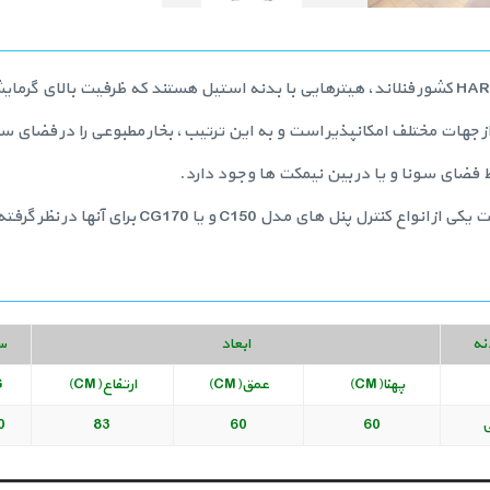
از جهات مختلف امکانپذیر است و به این ترتیب، بخار مطبوعی را در فضای س
ط فضای سونا و یا در بین نیمکت ها وجود دارد.
نه
ابعاد
س
پهنا(CM)
عمق(CM)
ارتفاع(CM)
G
0
83
60
60