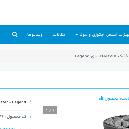
یزات استخر، جکوزی و سونا
مقالات
ویدیوها
 سری Legend
ایسه محصول
ater - Legend
1
/
7
کد محصول : HHS-1077