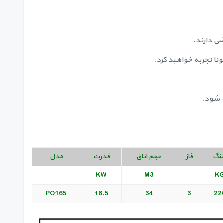
ونا تجربه خواهید کرد.
نگ
فاز
حجم اتاق
قدرت
مدل
KW
M3
K
PO165
16.5
34
3
22