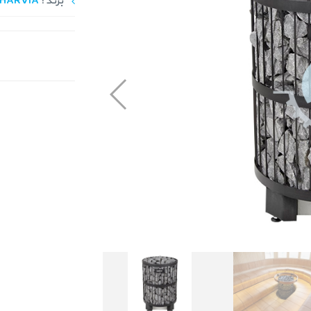
برند :
HARVIA