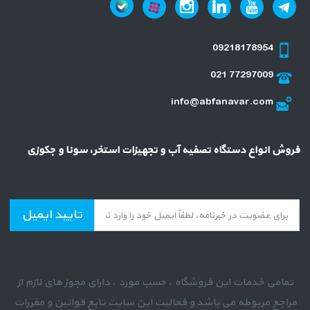
09218178954
021 77297009
info@abfanavar.com
فروش انواع دستگاه تصفیه آب و تجهیزات استخر، سونا و جکوزی
تایید ایمیل
تمامی خدمات این فروشگاه ، حسب مورد ، دارای مجوز های لازم از
مراجع مربوطه می باشد و فعالیت این سایت تابع قوانین و مقررات