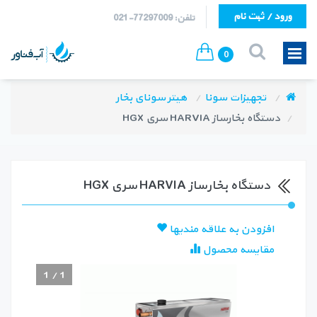
ورود / ثبت نام
تلفن: 77297009-021
0
تجهیزات سونا
هیتر سونای بخار
دستگاه بخارساز HARVIA سری HGX
دستگاه بخارساز HARVIA سری HGX
افزودن به علاقه مندیها
مقایسه محصول
1
/
1