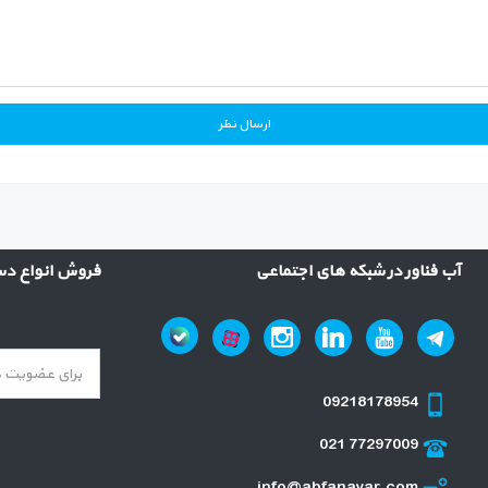
آب فناور در شبکه های اجتماعی
فروش انواع دست
09218178954
021 77297009
info@abfanavar.com