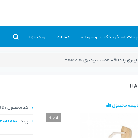
یزات استخر، جکوزی و سونا
مقالات
ویدیوها
ایسه محصول
کد محصول : SAC-1012
1
/
4
برند :
HARVIA