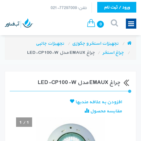
ورود / ثبت نام
تلفن: 77297009-021
0
تجهیزات استخر و جکوزی
تجهیزات جانبی
چراغ استخر
چراغ EMAUX مدل LED-CP100-W
چراغ EMAUX مدل LED-CP100-W
افزودن به علاقه مندیها
مقایسه محصول
1
/
1