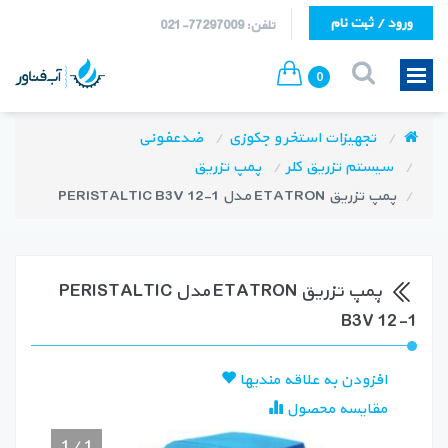
ورود / ثبت نام
تلفن: 77297009-021
0
تجهیزات استخر و جکوزی
ضدعفونی
سیستم تزریق کلر
پمپ تزریق
پمپ تزریق ETATRON مدل PERISTALTIC B3V 12-1
پمپ تزریق ETATRON مدل PERISTALTIC
B3V 12-1
افزودن به علاقه مندیها
مقایسه محصول
1
/
1