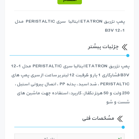
پمپ تزریق ETATRON ایتالیا سری PERISTALTIC مدل
1-12 B3V
جزئیات بیشتر
پمپ تزریق ETATRON ایتالیا سری PERISTALTIC مدل 1-12
B3V فشارکاری 1 بار و ظرفيت 12 ليتر بر ساعت از سری پمپ های
PERISTALTIC ، ضد اسید، بدنه PP ، اتصال بیرونی استیل،
230 ولت و 50 هرتز تکفاز، کاربرد: استفاده جهت ماشین های
شست و شو
مشخصات فنی