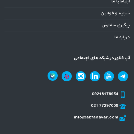
ارتباط با ما
شرایط و قوانین
پیگیری سفارش
درباره ما
آب فناور در شبکه های اجتماعی
09218178954
021 77297009
info@abfanavar.com