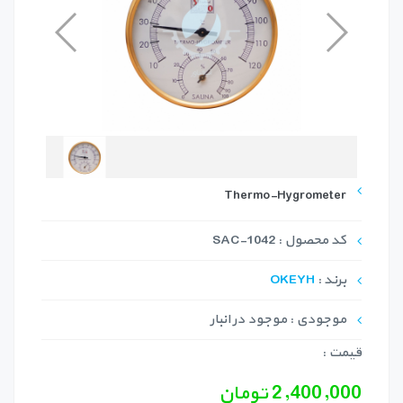
Thermo-Hygrometer
کد محصول : SAC-1042
برند :
OKEYH
موجودی : موجود در انبار
قیمت :
2,400,000 تومان