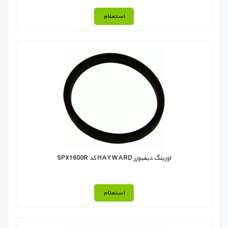
استعلام
اورينگ ديفيوزر HAYWARD كد SPX1600R
استعلام