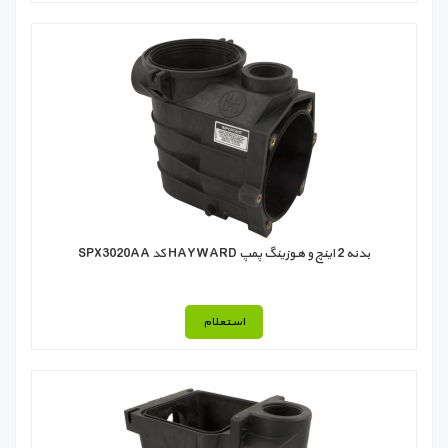
بدنه 2 اینچ و هوزينگ پمپ HAYWARD کد SPX3020AA
استعلام