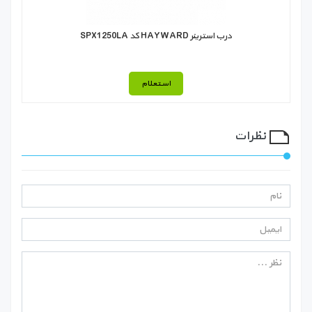
درب استرینر HAYWARD کد SPX1250LA
استعلام
نظرات