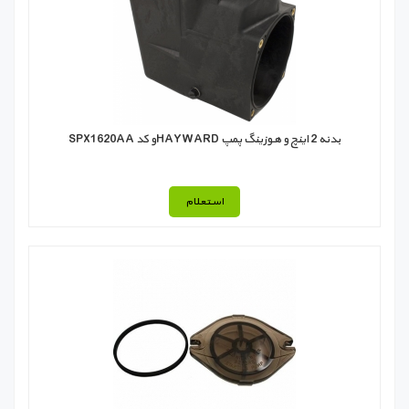
بدنه 2 اینچ و هوزينگ پمپ HAYWARDو کد SPX1620AA
استعلام