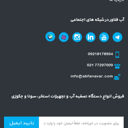
آب فناور در شبکه های اجتماعی
09218178954
021 77297009
info@abfanavar.com
فروش انواع دستگاه تصفیه آب و تجهیزات استخر، سونا و جکوزی
تایید ایمیل