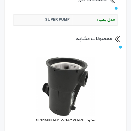
مدل پمپ :
SUPER PUMP
محصولات مشابه
استرینر HAYWARD کد SPX1500CAP