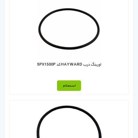
اورینگ درب HAYWARD کد SPX1500P
استعلام