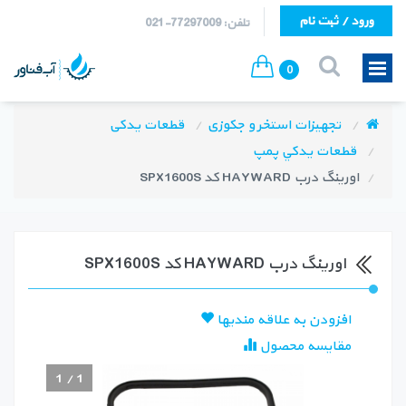
ورود / ثبت نام
تلفن: 77297009-021
0
تجهیزات استخر و جکوزی
قطعات یدکی
قطعات يدكي پمپ
اورینگ درب HAYWARD کد SPX1600S
اورینگ درب HAYWARD کد SPX1600S
افزودن به علاقه مندیها
مقایسه محصول
1
/
1