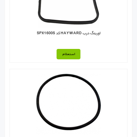
اورینگ درب HAYWARD کد SPX1600S
استعلام