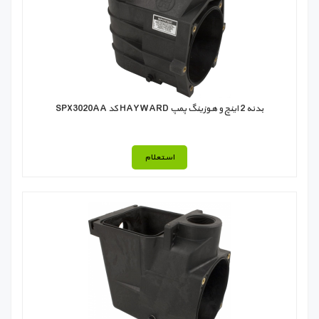
بدنه 2 اینچ و هوزينگ پمپ HAYWARD کد SPX3020AA
استعلام