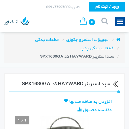
ورود / ثبت نام
تلفن: 77297009-021
0
تجهیزات استخر و جکوزی
قطعات یدکی
قطعات يدكي پمپ
سبد استرینر HAYWARD کد SPX1680GA
سبد استرینر HAYWARD کد SPX1680GA
افزودن به علاقه مندیها
مقایسه محصول
1
/
1