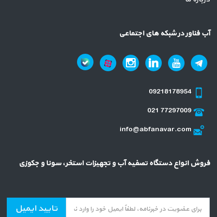
آب فناور در شبکه های اجتماعی
09218178954
021 77297009
info@abfanavar.com
فروش انواع دستگاه تصفیه آب و تجهیزات استخر، سونا و جکوزی
تایید ایمیل