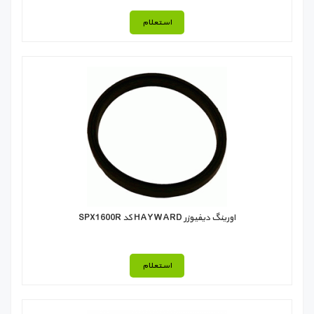
استعلام
اورينگ ديفيوزر HAYWARD كد SPX1600R
استعلام