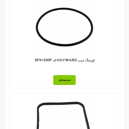
اورینگ درب HAYWARD کد SPX1500P
استعلام