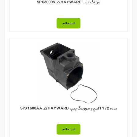
اورینگ درب HAYWARD کد SPX3000S
استعلام
بدنه 1/2 1 اینچ و هوزينگ پمپ HAYWARD کد SPX1600AA
استعلام