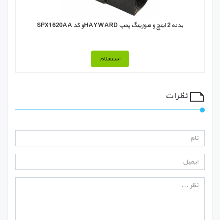
بدنه 2 اینچ و هوزينگ پمپ HAYWARDو کد SPX1620AA
استعلام
نظرات