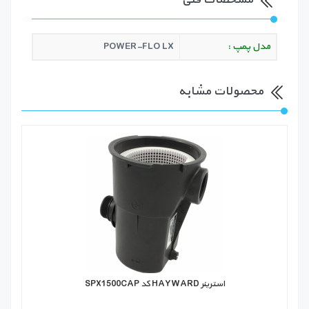
مدل پمپ :
POWER-FLO LX
محصولات مشابه
استرینر HAYWARD کد SPX1500CAP