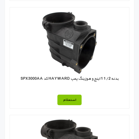
بدنه 1/2 1 اینچ و هوزينگ پمپ HAYWARD کد SPX3000AA
استعلام