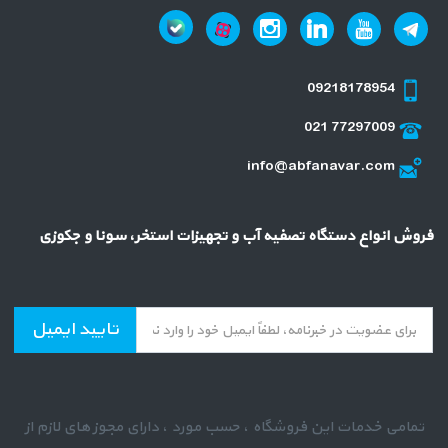
09218178954
021 77297009
info@abfanavar.com
فروش انواع دستگاه تصفیه آب و تجهیزات استخر، سونا و جکوزی
تایید ایمیل
تمامی خدمات این فروشگاه ، حسب مورد ، دارای مجوز های لازم از