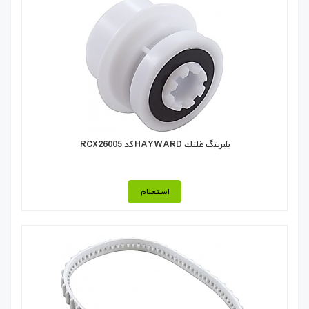
بلبرينگ غلتك HAYWARD كد RCX26005
استعلام