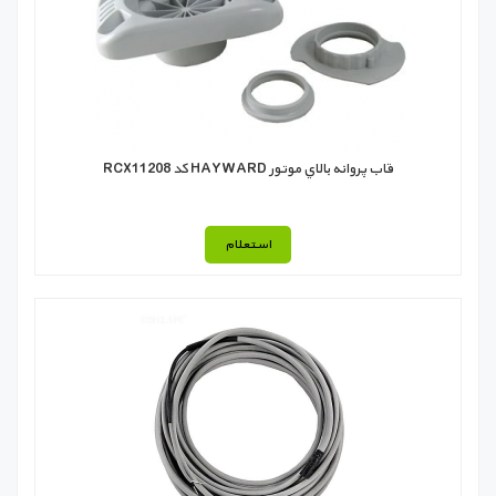
قاب پروانه بالاي موتور HAYWARD كد RCX11208
استعلام