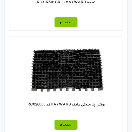
تسمه HAYWARD كد RCX97501GR
استعلام
روکش پلاستیکی غلتک HAYWARD كد RCX26008
استعلام