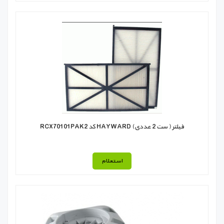
فیلتر ( ست 2 عددی) HAYWARD كد RCX70101PAK2
استعلام