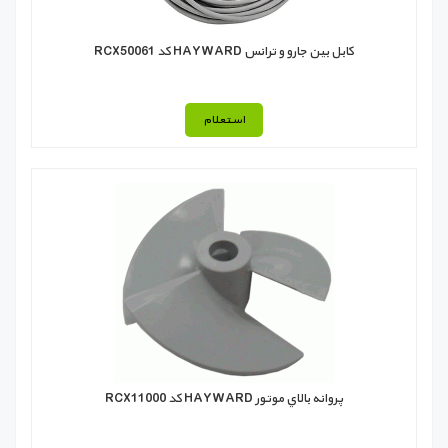
كابل بين جارو و ترانس HAYWARD كد RCX50061
استعلام
پروانه بالاي موتور HAYWARD كد RCX11000