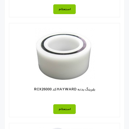
استعلام
بلبرينگ بدنه HAYWARD كد RCX26000
استعلام