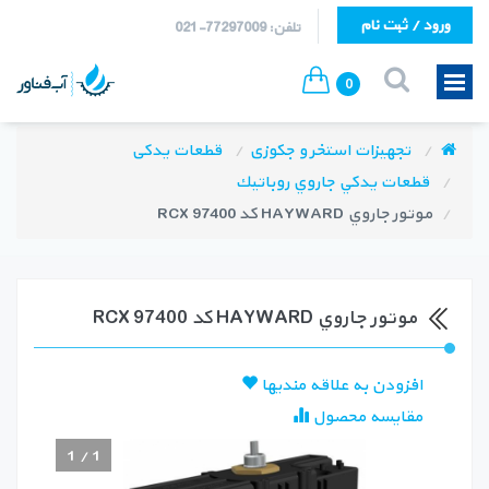
ورود / ثبت نام
تلفن: 77297009-021
0
تجهیزات استخر و جکوزی
قطعات یدکی
قطعات يدكي جاروي روباتيك
موتور جاروي HAYWARD كد RCX 97400
موتور جاروي HAYWARD كد RCX 97400
افزودن به علاقه مندیها
مقایسه محصول
1
/
1