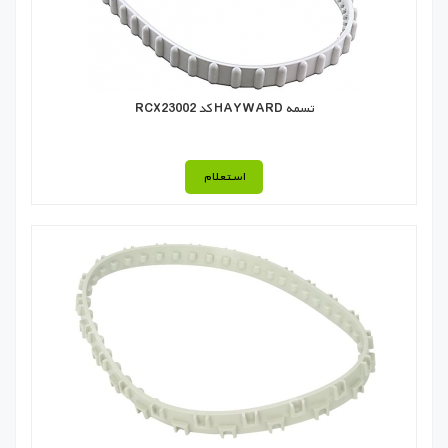
تسمه HAYWARD كد RCX23002
استعلام