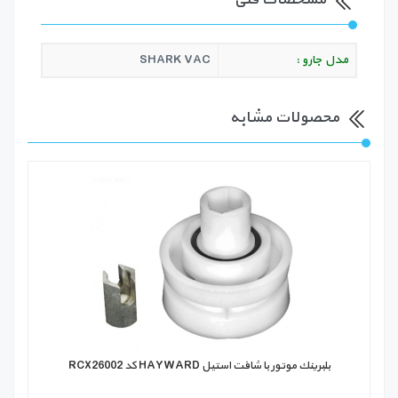
مدل جارو :
SHARK VAC
محصولات مشابه
بلبرينك موتور با شافت استيل HAYWARD كد RCX26002